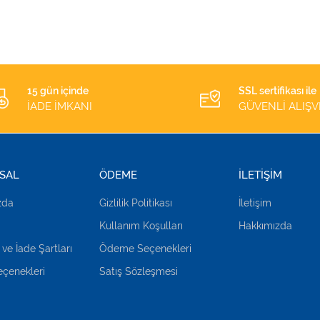
15 gün içinde
SSL sertifikası ile
İADE İMKANI
GÜVENLİ ALIŞV
SAL
ÖDEME
İLETİŞİM
zda
Gizlilik Politikası
İletişim
Kullanım Koşulları
Hakkımızda
 ve İade Şartları
Ödeme Seçenekleri
çenekleri
Satış Sözleşmesi