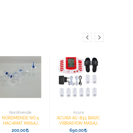
B
BEURE
MASA
Nordmende
Acura
Lütfen 
NORDMENDE NO:4
ACURA AC-833 BASIC
HACAMAT MASAJ
VİBRASYON MASAJ
KUPASI 50 LİK PAKET
ALETİ
200,00
690,00