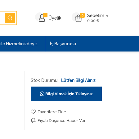
Sepetim
0
Üyelik
0,00
le Hizmetinizdeyiz...
İş Başvurusu
Stok Durumu:
Lütfen Bilgi Alınız
Bilgi Almak İçin Tıklayınız
Favorilere Ekle
Fiyatı Düşünce Haber Ver