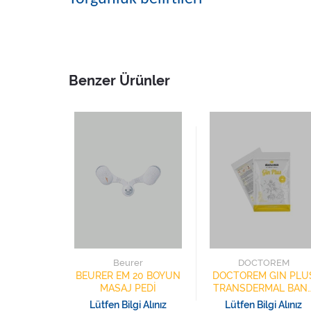
Benzer Ürünler
is
Beurer
DOCTOREM
 AĞRI
BEURER EM 20 BOYUN
DOCTOREM GIN PLU
Cİ SOĞUK
MASAJ PEDİ
TRANSDERMAL BAN
X12CM 5
GIB-01 EKLEM
0
Lütfen Bilgi Alınız
Lütfen Bilgi Alınız