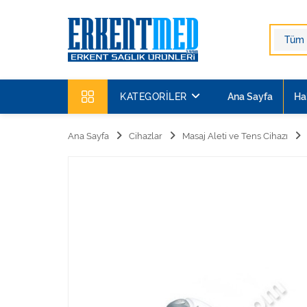
KATEGORILER
Ana Sayfa
Ha
Ana Sayfa
Cihazlar
Masaj Aleti ve Tens Cihazı