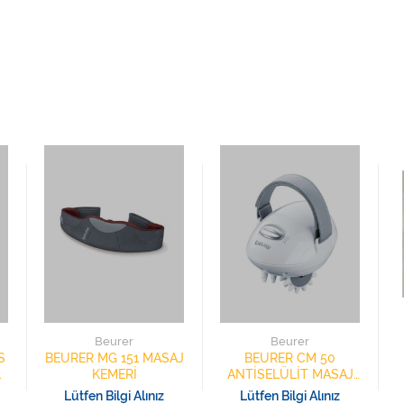
Beurer
Beurer
S
BEURER MG 151 MASAJ
BEURER CM 50
T
KEMERİ
ANTİSELÜLİT MASAJ
ALETİ
Lütfen Bilgi Alınız
Lütfen Bilgi Alınız