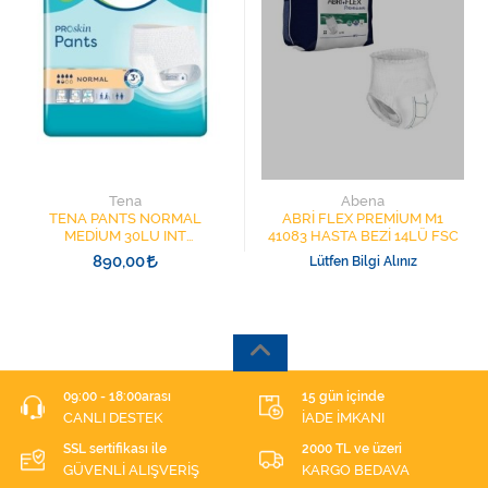
Tena
Abena
TENA PANTS NORMAL
ABRİ FLEX PREMİUM M1
MEDİUM 30LU INT
41083 HASTA BEZİ 14LÜ FSC
PROTECTION HASTA
890,00
Lütfen Bilgi Alınız
KÜLODU YENİ NESİL
79155200
09:00 - 18:00arası
15 gün içinde
CANLI DESTEK
İADE İMKANI
SSL sertifikası ile
2000 TL ve üzeri
GÜVENLİ ALIŞVERİŞ
KARGO BEDAVA