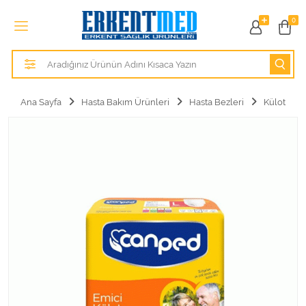
Tüm Kategoriler
0
Alezler
Anatomik Modeller
Ana Sayfa
Hasta Bakım Ürünleri
Hasta Bezleri
Külot
Anne ve Bebek Sağlığı
Cihazlar
Hasta Bakım Ürünleri
Hasta Bakım Ürünleri
Hastane Mobilyaları
Kişisel Bakım ve Sağlık