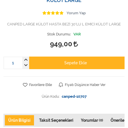
KÜLOT LARGE
Varis Çorapları
Yorum Yap
Tüm Kategorileri Gör
CANPED LARGE KÜLOT HASTA BEZİ 30'LU L EMİCİ KÜLOT LARGE
Stok Durumu:
VAR
949,00
Sepete Ekle
Favorilere Ekle
Fiyatı Düşünce Haber Ver
Ürün Kodu:
canped-10707
Ürün Bilgisi
Taksit Seçenekleri
Yorumlar
Önerileri
(0)