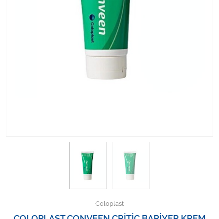
Kişisel Bakım ve Sağlık
Medikal Teksil
Ortopedi Ürünleri
Ortopedi Ürünleri
Sarf Malzemeleri
Sarf Malzemeleri
Sarf Malzemeleri
Sarf Malzemeleri
Tıbbi Tekstil Ürünleri
Coloplast
COLOPLAST CONVEEN CRİTİC BARİYER KREM