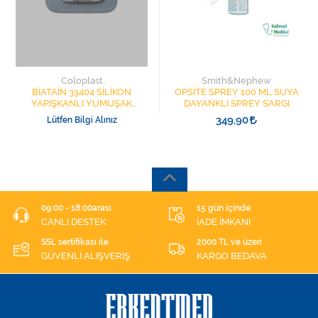
Coloplast
Smith&Nephew
BİATAİN 33404 SİLİKON
OPSİTE SPREY 100 ML SUYA
YAPIŞKANLI YUMUŞAK
DAYANKLI SPREY SARGI
KÖPÜK YARA ÖRTÜSÜ
349,90
Lütfen Bilgi Alınız
15CMX19CM
09:00 - 18:00arası
15 gün içinde
CANLI DESTEK
İADE İMKANI
SSL sertifikası ile
2000 TL ve üzeri
GÜVENLİ ALIŞVERİŞ
KARGO BEDAVA