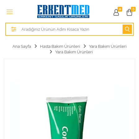
Tüm Kategoriler
0
Alezler
Anatomik Modeller
Ana Sayfa
Hasta Bakım Ürünleri
Yara Bakım Ürünleri
Yara Bakım Ürünleri
Anne ve Bebek Sağlığı
Cihazlar
Hasta Bakım Ürünleri
Hasta Bakım Ürünleri
Hastane Mobilyaları
Kişisel Bakım ve Sağlık