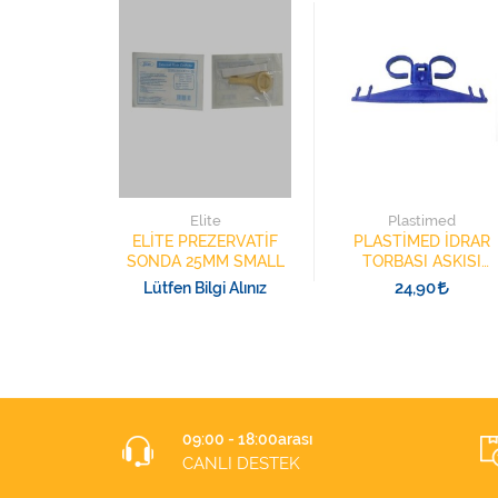
ılar
Elite
Plastimed
 KATETERİ
ELİTE PREZERVATİF
PLASTİMED İDRAR
AKÇILAR
SONDA 25MM SMALL
TORBASI ASKISI
AH
SERUM ASKISI
24,90
Lütfen Bilgi Alınız
09:00 - 18:00arası
CANLI DESTEK