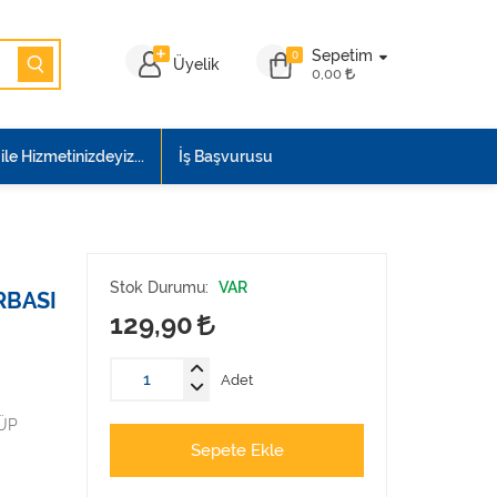
Sepetim
0
Üyelik
0,00
le Hizmetinizdeyiz...
İş Başvurusu
Stok Durumu:
VAR
RBASI
129,90
Adet
ÜP
Sepete Ekle