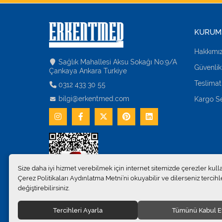
KURUM
Hakkımı
Sağlık Mahallesi Aksu Sokağı No:9/A
Güvenlik
Çankaya Ankara Turkiye
Teslimat
0312 433 30 55
bilgi@erkentmed.com
Kargo Se
Size daha iyi hizmet verebilmek için internet sitemizde çerezler kull
Çerez Politikaları Aydınlatma Metni’ni okuyabilir ve dilerseniz tercihle
değiştirebilirsiniz.
Tercihleri Ayarla
Tümünü Kabul E