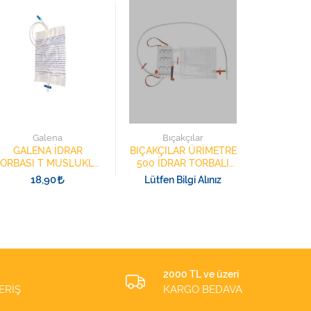
G
GALE
TORB
Galena
Bıçakçılar
MUSLU
1
GALENA İDRAR
BIÇAKÇILAR ÜRİMETRE
ORBASI T MUSLUKLU
500 İDRAR TORBALI
2000 ML
ÖLÇME SİSTEMİ 227
18,90
Lütfen Bilgi Alınız
1001 1 URIMETER
2000 TL ve üzeri
ERİŞ
KARGO BEDAVA