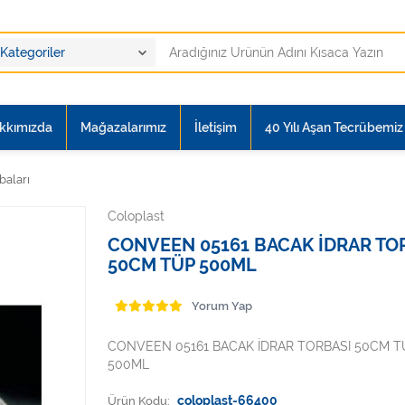
kkımızda
Mağazalarımız
İletişim
40 Yılı Aşan Tecrübemiz i
baları
Coloplast
CONVEEN 05161 BACAK İDRAR TO
50CM TÜP 500ML
Yorum Yap
CONVEEN 05161 BACAK İDRAR TORBASI 50CM T
500ML
Ürün Kodu:
coloplast-66400