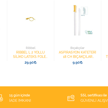
Ribbel
Bıçakçılar
RİBBEL L 2 YOLLU
ASPİRASYON KATETERİ
SİLİKO LATEKS FOLEY
18 CH BIÇAKÇILAR
T
KATETER 20FR 30ML
KIRMIZI
29,90
9,90
RIBBEL
15 gün içinde
SSL sertifikası ile
İADE İMKANI
GÜVENLİ ALIŞV