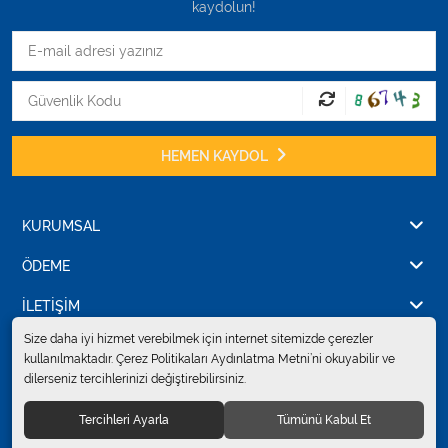
kaydolun!
HEMEN KAYDOL
KURUMSAL
ÖDEME
İLETİŞİM
Size daha iyi hizmet verebilmek için internet sitemizde çerezler
kullanılmaktadır. Çerez Politikaları Aydınlatma Metni’ni okuyabilir ve
dilerseniz tercihlerinizi değiştirebilirsiniz.
© 2024
Erkent Sağlık Ürünleri Pazarlama San.ve Tic. Ltd.Şti.
. Tüm hakları
saklıdır.
Tercihleri Ayarla
Tümünü Kabul Et