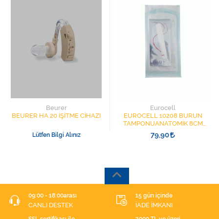
Beurer
Eurocell
BEURER HA 20 İŞİTME CİHAZI
EUROCELL 10208 BURUN
TAMPONUANATOMİK 8CM
İPLİ
79,90
Lütfen Bilgi Alınız
09:00 - 18:00arası
15 gün içinde
CANLI DESTEK
İADE İMKANI