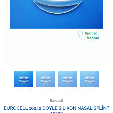
Kişisel Bakım ve Sağlık
Medikal Teksil
Ortopedi Ürünleri
Ortopedi Ürünleri
Sarf Malzemeleri
Sarf Malzemeleri
Sarf Malzemeleri
Sarf Malzemeleri
Eurocell
Tıbbi Tekstil Ürünleri
EUROCELL 10242 DOYLE SİLİKON NASAL SPLİNT