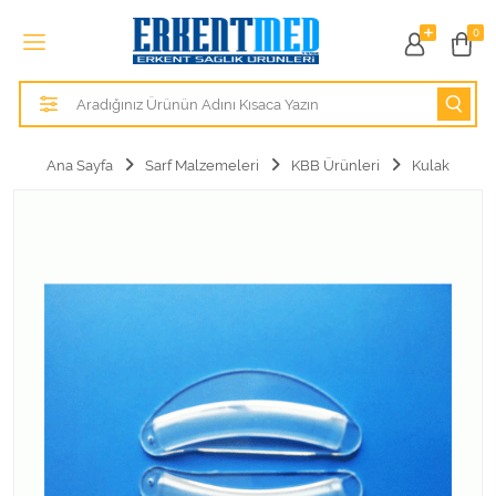
Tüm Kategoriler
0
Alezler
Anatomik Modeller
Ana Sayfa
Sarf Malzemeleri
KBB Ürünleri
Kulak
Anne ve Bebek Sağlığı
Cihazlar
Hasta Bakım Ürünleri
Hasta Bakım Ürünleri
Hastane Mobilyaları
Kişisel Bakım ve Sağlık