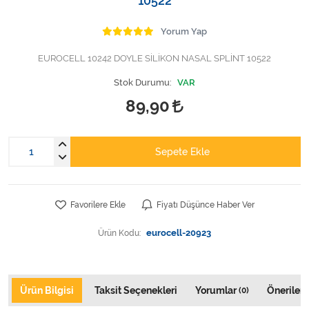
10522
Varis Çorapları
Yorum Yap
Tüm Kategorileri Gör
EUROCELL 10242 DOYLE SİLİKON NASAL SPLİNT 10522
Stok Durumu:
VAR
89,90
Sepete Ekle
Favorilere Ekle
Fiyatı Düşünce Haber Ver
Ürün Kodu:
eurocell-20923
Ürün Bilgisi
Taksit Seçenekleri
Yorumlar
Önerileri
(0)