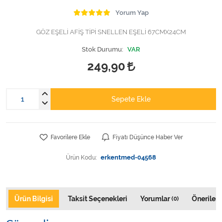
Varis Çorapları
Yorum Yap
Tüm Kategorileri Gör
GÖZ EŞELİ AFİŞ TİPİ SNELLEN EŞELİ 67CMX24CM
Stok Durumu:
VAR
249,90
Sepete Ekle
Favorilere Ekle
Fiyatı Düşünce Haber Ver
Ürün Kodu:
erkentmed-04568
Ürün Bilgisi
Taksit Seçenekleri
Yorumlar
Önerileri
(0)