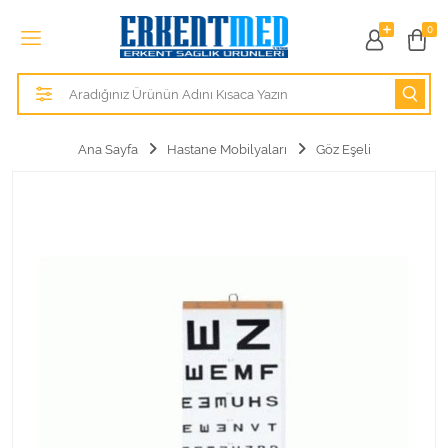
Tüm Kategoriler
0
Alezler
Anatomik Modeller
Ana Sayfa
Hastane Mobilyaları
Göz Eşeli
Anne ve Bebek Sağlığı
Cihazlar
Hasta Bakım Ürünleri
Hasta Bakım Ürünleri
Hastane Mobilyaları
Kişisel Bakım ve Sağlık