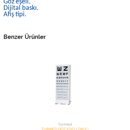
Göz eşeli.
Dijital baskı.
Afiş tipi.
Benzer Ürünler
Turmed
TURMED GÖZ EŞELİ TM-F-