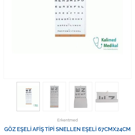
Kişisel Bakım ve Sağlık
Medikal Teksil
Ortopedi Ürünleri
Ortopedi Ürünleri
Sarf Malzemeleri
Sarf Malzemeleri
Sarf Malzemeleri
Sarf Malzemeleri
Erkentmed
Tıbbi Tekstil Ürünleri
GÖZ EŞELİ AFİŞ TİPİ SNELLEN EŞELİ 67CMX24CM