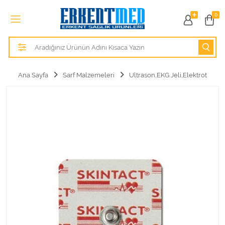
Tüm Kategoriler
0
Alezler
Anatomik Modeller
Ana Sayfa
Sarf Malzemeleri
Ultrason,EKG Jeli,Elektrot
Anne ve Bebek Sağlığı
Cihazlar
Hasta Bakım Ürünleri
Hasta Bakım Ürünleri
Hastane Mobilyaları
Kişisel Bakım ve Sağlık