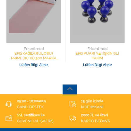
Erkentmed
Erkentmed
EKG KAĞIDI(RULOSU)
EKG PUARI YETİŞKİN 6LI
PRIMEDIC XD 300 MARKA
TAKIM
DEFİBRİLATÖR CİHAZI İÇİN
Lütfen Bilgi Alınız
Lütfen Bilgi Alınız
58X25 D.S. 16MS.
09:00 - 18:00arası
15 gün içinde
CANLI DESTEK
İADE İMKANI
SSL sertifikası ile
2000 TL ve üzeri
GÜVENLİ ALIŞVERİŞ
KARGO BEDAVA