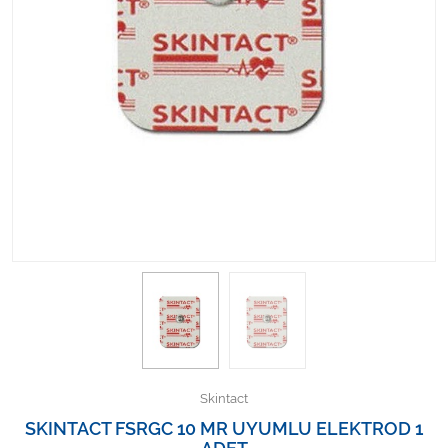
Kişisel Bakım ve Sağlık
Medikal Teksil
Ortopedi Ürünleri
Ortopedi Ürünleri
Sarf Malzemeleri
Sarf Malzemeleri
Sarf Malzemeleri
Sarf Malzemeleri
Skintact
Tıbbi Tekstil Ürünleri
SKINTACT FSRGC 10 MR UYUMLU ELEKTROD 1