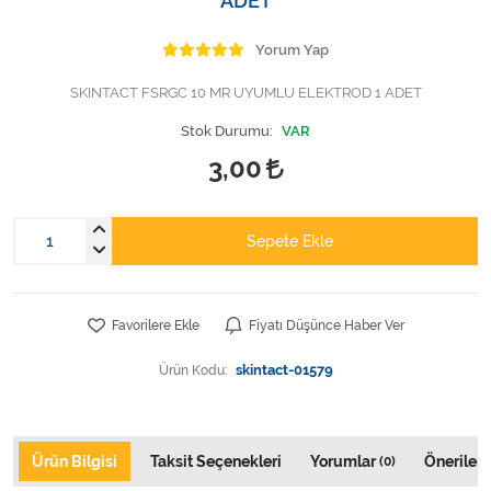
ADET
Varis Çorapları
Yorum Yap
Tüm Kategorileri Gör
SKINTACT FSRGC 10 MR UYUMLU ELEKTROD 1 ADET
Stok Durumu:
VAR
3,00
Sepete Ekle
Favorilere Ekle
Fiyatı Düşünce Haber Ver
Ürün Kodu:
skintact-01579
Ürün Bilgisi
Taksit Seçenekleri
Yorumlar
Önerileri
(0)