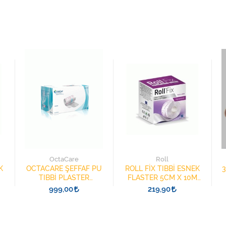
OctaCare
Roll
K
OCTACARE ŞEFFAF PU
ROLL FİX TIBBİ ESNEK
3
M
TIBBİ PLASTER
FLASTER 5CM X 10M
10M*15CM 14115
130502
999,00
219,90
BANYO BANDI