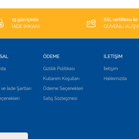
15 gün içinde
SSL sertifikası ile
İADE İMKANI
GÜVENLİ ALIŞV
SAL
ÖDEME
İLETİŞİM
zda
Gizlilik Politikası
İletişim
Kullanım Koşulları
Hakkımızda
 ve İade Şartları
Ödeme Seçenekleri
çenekleri
Satış Sözleşmesi