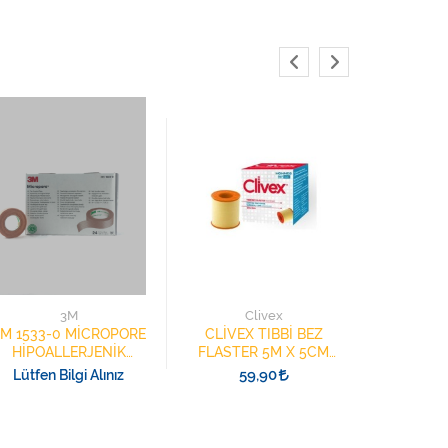
Oc
OCTACAR
TIBBİ
3M
Clivex
10M*1
84
M 1533-0 MİCROPORE
CLİVEX TIBBİ BEZ
BANY
HİPOALLERJENİK
FLASTER 5M X 5CM
FLASTER 1,25CMX9,1M
C105
59,90
Lütfen Bilgi Alınız
(24 ADET=1 KUTU)