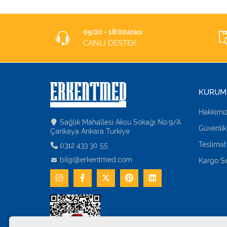
09:00 - 18:00arası
CANLI DESTEK
KURUM
Hakkımı
Sağlık Mahallesi Aksu Sokağı No:9/A
Güvenlik
Çankaya Ankara Turkiye
Teslimat
0312 433 30 55
bilgi@erkentmed.com
Kargo Se