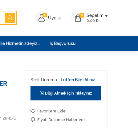
Sepetim
0
Üyelik
0,00
le Hizmetinizdeyiz...
İş Başvurusu
Stok Durumu:
Lütfen Bilgi Alınız
TER
Bilgi Almak İçin Tıklayınız
Favorilere Ekle
 2991/2
Fiyatı Düşünce Haber Ver