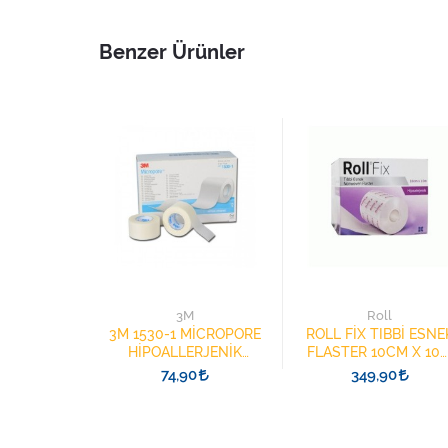
Benzer Ürünler
med
3M
Roll
NEK TIBBİ
3M 1530-1 MİCROPORE
ROLL FİX TIBBİ ESNE
M X 10CM
HİPOALLERJENİK
FLASTER 10CM X 10
 FLASTER
FLASTER 2,5CMX9,1M
130503
0
74,90
349,90