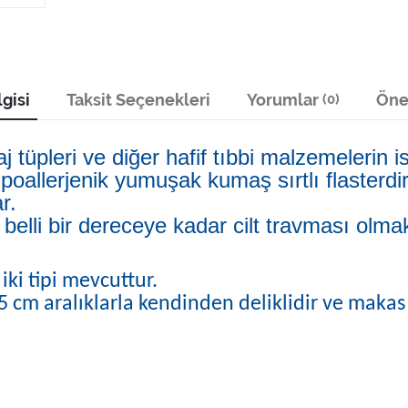
gisi
Taksit Seçenekleri
Yorumlar
Öner
(0)
j tüpleri ve diğer hafif tıbbi malzemelerin i
ipoallerjenik yumuşak kumaş sırtlı flasterdi
ar.
 belli bir dereceye kadar cilt travması olm
iki tipi mevcuttur.
 5 cm aralıklarla kendinden deliklidir ve maka