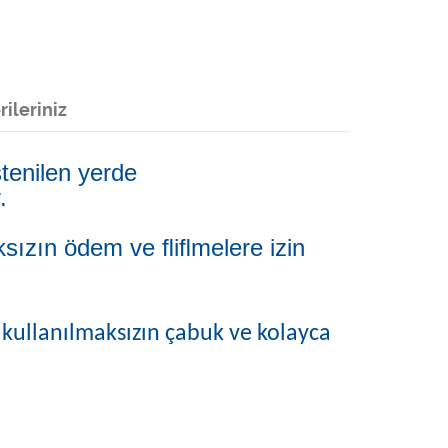
ileriniz
stenilen yerde
r.
aksızın ödem ve ﬂiﬂmelere izin
s kullanılmaksızın çabuk ve kolayca