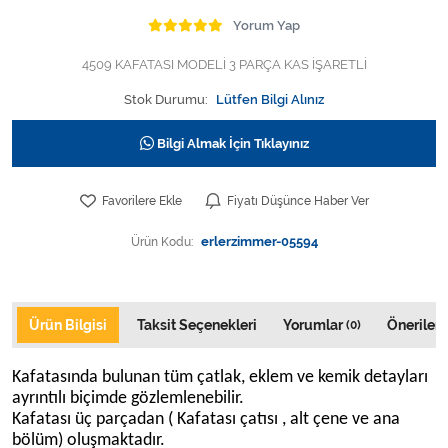
Varis Çorapları
Yorum Yap
Tüm Kategorileri Gör
4509 KAFATASI MODELİ 3 PARÇA KAS İŞARETLİ
Stok Durumu:
Lütfen Bilgi Alınız
Bilgi Almak İçin Tıklayınız
Favorilere Ekle
Fiyatı Düşünce Haber Ver
Ürün Kodu:
erlerzimmer-05594
Ürün Bilgisi
Taksit Seçenekleri
Yorumlar
Önerileri
(0)
Kafatasında bulunan tüm çatlak, eklem ve kemik detayları
ayrıntılı biçimde gözlemlenebilir.
Kafatası üç parçadan ( Kafatası çatısı , alt çene ve ana
bölüm) oluşmaktadır.