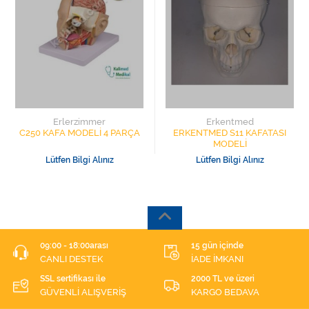
Erlerzimmer
Erkentmed
C250 KAFA MODELİ 4 PARÇA
ERKENTMED S11 KAFATASI
MODELİ
Lütfen Bilgi Alınız
Lütfen Bilgi Alınız
09:00 - 18:00arası
15 gün içinde
CANLI DESTEK
İADE İMKANI
SSL sertifikası ile
2000 TL ve üzeri
GÜVENLİ ALIŞVERİŞ
KARGO BEDAVA