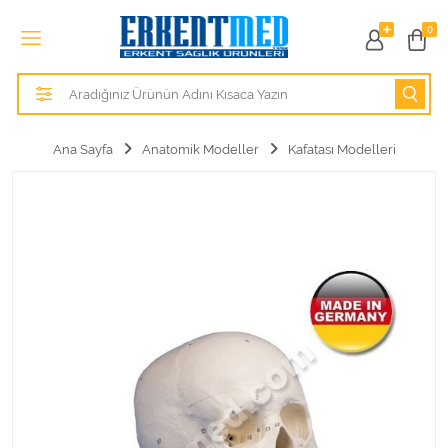
Tüm Kategoriler
0
Alezler
Anatomik Modeller
Ana Sayfa
Anatomik Modeller
Kafatası Modelleri
Anne ve Bebek Sağlığı
Cihazlar
Hasta Bakım Ürünleri
Hasta Bakım Ürünleri
Hastane Mobilyaları
Kişisel Bakım ve Sağlık