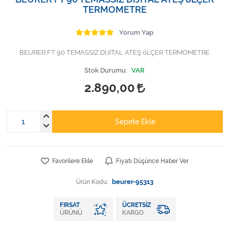
Varis Çorapları
TERMOMETRE
Tüm Kategorileri Gör
Yorum Yap
BEURER FT 90 TEMASSIZ DİJİTAL ATEŞ öLÇER TERMOMETRE
Stok Durumu:
VAR
2.890,00
Sepete Ekle
Favorilere Ekle
Fiyatı Düşünce Haber Ver
Ürün Kodu:
beurer-95313
FIRSAT
ÜCRETSIZ
ÜRÜNÜ
KARGO