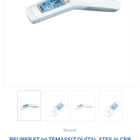
Kişisel Bakım ve Sağlık
Medikal Teksil
Ortopedi Ürünleri
Ortopedi Ürünleri
Sarf Malzemeleri
Sarf Malzemeleri
Sarf Malzemeleri
Sarf Malzemeleri
Tıbbi Tekstil Ürünleri
Beurer
BEURER FT 90 TEMASSIZ DİJİTAL ATEŞ öLÇER