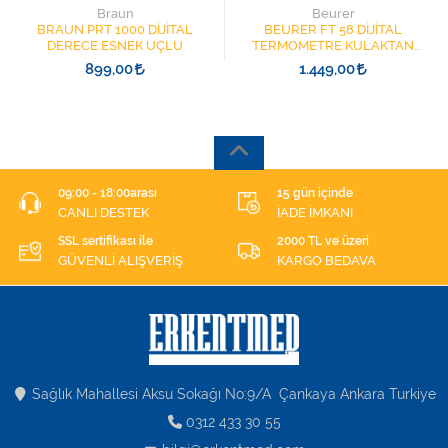
Braun
Beurer
BRAUN PRT 1000 DİJİTAL
BEURER FT 58 DİJİTAL
DERECE ESNEK UÇLU
TERMOMETRE KULAKTAN
ATEŞ ÖLÇER
899,00
1.449,00
09:00 - 18:00arası
15 gün içinde
CANLI DESTEK
İADE İMKANI
SSL sertifikası ile
2000 TL ve üzeri
GÜVENLİ ALIŞVERİŞ
KARGO BEDAVA
Sağlık Mahallesi Aksu Sokağı No:9/A Çankaya Ankara Turkiye
0312 433 30 55