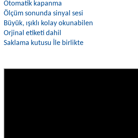
Otomatik kapanma
Ölçüm sonunda sinyal sesi
Büyük, ışıklı kolay okunabilen
Orjinal etiketi dahil
Saklama kutusu İle birlikte