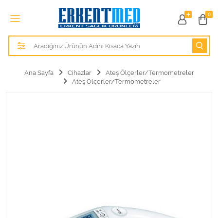
Tüm Kategoriler
0
Alezler
Anatomik Modeller
Ana Sayfa
Cihazlar
Ateş Ölçerler/Termometreler
Ateş Ölçerler/Termometreler
Anne ve Bebek Sağlığı
Cihazlar
Hasta Bakım Ürünleri
Hasta Bakım Ürünleri
Hastane Mobilyaları
Kişisel Bakım ve Sağlık