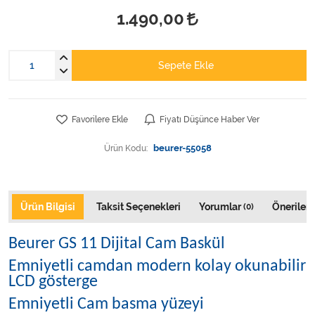
Varis Çorapları
1.490,00
Tüm Kategorileri Gör
Sepete Ekle
Favorilere Ekle
Fiyatı Düşünce Haber Ver
Ürün Kodu:
beurer-55058
Ürün Bilgisi
Taksit Seçenekleri
Yorumlar
Önerileri
(0)
Beurer GS 11 Dijital Cam Baskül
Emniyetli camdan modern kolay okunabilir
LCD gösterge
Emniyetli Cam basma yüzeyi