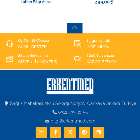
499,00
Lütfen Bilgi Alınız
BAĞLANTILI
09:00 - 18:00arası
15 gün içinde
CANLI DESTEK
İADE İMKANI
SSL sertifikası ile
2000 TL ve üzeri
GÜVENLİ ALIŞVERİŞ
KARGO BEDAVA
Sağlık Mahallesi Aksu Sokağı No:9/A Çankaya Ankara Turkiye
0312 433 30 55
bilgi@erkentmed.com