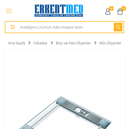
Tüm Kategoriler
0
Alezler
Anatomik Modeller
Ana Sayfa
Cihazlar
Boy ve Kilo Ölçerler
Kilo Ölçerler
Anne ve Bebek Sağlığı
Cihazlar
Hasta Bakım Ürünleri
Hasta Bakım Ürünleri
Hastane Mobilyaları
Kişisel Bakım ve Sağlık