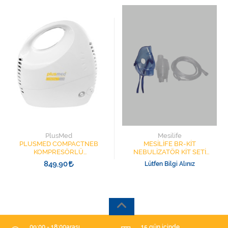
PlusMed
Mesilife
PLUSMED COMPACTNEB
MESİLİFE BR-KİT
KOMPRESÖRLÜ
NEBULİZATÖR KİT SETİ
NEBULİZATÖR
PEDİATRİK
849,90
Lütfen Bilgi Alınız
09:00 - 18:00arası
15 gün içinde