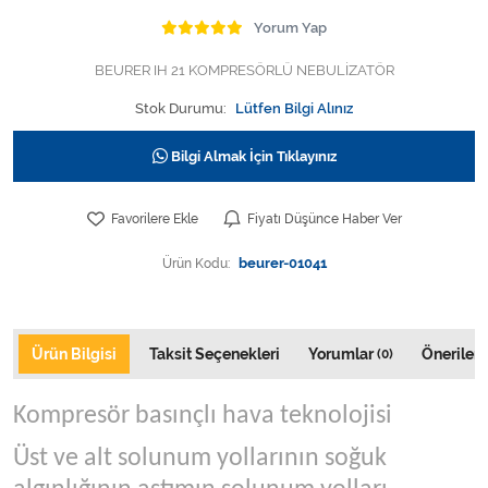
Varis Çorapları
Yorum Yap
Tüm Kategorileri Gör
BEURER IH 21 KOMPRESÖRLÜ NEBULİZATÖR
Stok Durumu:
Lütfen Bilgi Alınız
Bilgi Almak İçin Tıklayınız
Favorilere Ekle
Fiyatı Düşünce Haber Ver
Ürün Kodu:
beurer-01041
Ürün Bilgisi
Taksit Seçenekleri
Yorumlar
Önerileri
(0)
Kompresör basınçlı hava teknolojisi
Üst ve alt solunum yollarının soğuk