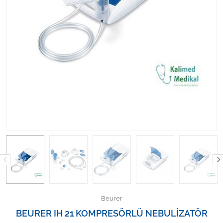
Kişisel Bakım ve Sağlık
Medikal Teksil
Ortopedi Ürünleri
Ortopedi Ürünleri
Sarf Malzemeleri
Sarf Malzemeleri
Sarf Malzemeleri
Sarf Malzemeleri
Beurer
Tıbbi Tekstil Ürünleri
BEURER IH 21 KOMPRESÖRLÜ NEBULİZATÖR