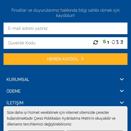
Fırsatlar ve duyurularımız hakkında bilgi sahibi olmak için
kaydolun!
HEMEN KAYDOL
KURUMSAL
ÖDEME
İLETİŞİM
Size daha iyi hizmet verebilmek için internet sitemizde çerezler
kullanılmaktadır. Çerez Politikaları Aydınlatma Metni’ni okuyabilir ve
dilerseniz tercihlerinizi değiştirebilirsiniz.
© 2024
Erkent Sağlık Ürünleri Pazarlama San.ve Tic. Ltd.Şti.
. Tüm hakları
saklıdır.