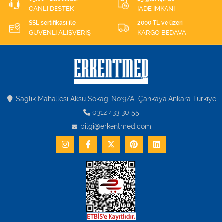
CANLI DESTEK
İADE İMKANI
SSL sertifikası ile
2000 TL ve üzeri
GÜVENLİ ALIŞVERİŞ
KARGO BEDAVA
Sağlık Mahallesi Aksu Sokağı No:9/A Çankaya Ankara Turkiye
0312 433 30 55
bilgi@erkentmed.com