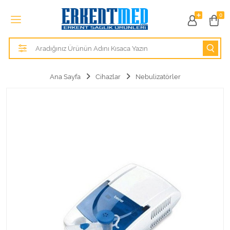
Tüm Kategoriler
0
Alezler
Anatomik Modeller
Ana Sayfa
Cihazlar
Nebulizatörler
Anne ve Bebek Sağlığı
Cihazlar
Hasta Bakım Ürünleri
Hasta Bakım Ürünleri
Hastane Mobilyaları
Kişisel Bakım ve Sağlık