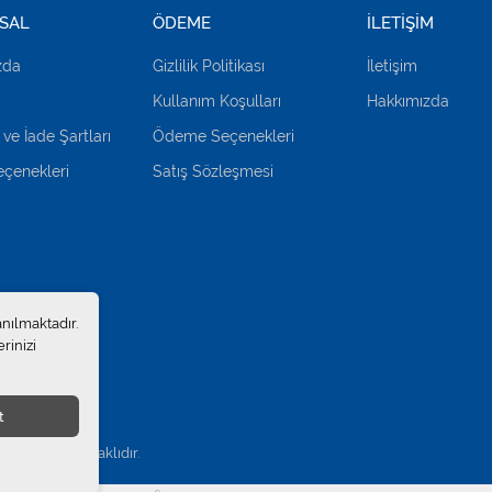
SAL
ÖDEME
İLETİŞİM
zda
Gizlilik Politikası
İletişim
Kullanım Koşulları
Hakkımızda
 ve İade Şartları
Ödeme Seçenekleri
çenekleri
Satış Sözleşmesi
anılmaktadır.
rinizi
t
.
. Tüm hakları saklıdır.