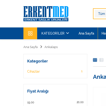
KATEGORILER
Ana Sayfa
Ha
Ana Sayfa
Ankalaps
Kategoriler
1
Cihazlar
Anka
Fiyat Aralığı
20,00
19,00