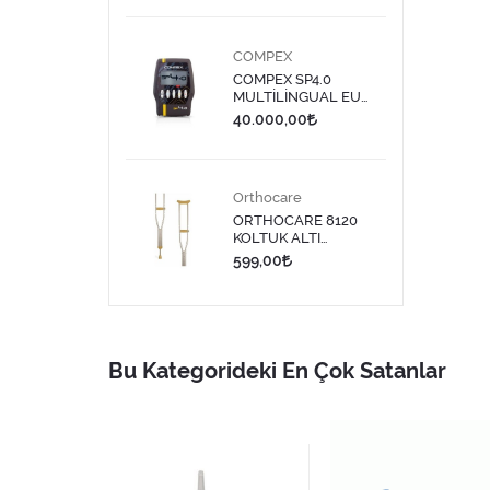
COMPEX
COMPEX SP4.0
MULTİLİNGUAL EU
PLUG TENS CİHAZI
40.000,00
Orthocare
ORTHOCARE 8120
KOLTUK ALTI
DEĞNEĞİ MEDİUM 1
599,00
ADET
Bu Kategorideki En Çok Satanlar