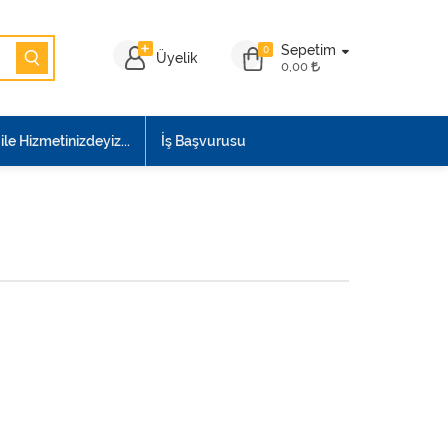
Sepetim
0
Üyelik
0,00
le Hizmetinizdeyiz...
İş Başvurusu