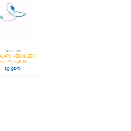
Ankalaps
LAPS NEBULİZER
SET YETİŞKİN
(NEBULSET)
19,90