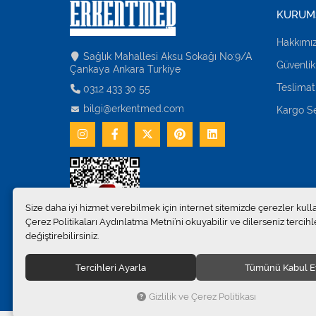
KURUM
Hakkımı
Sağlık Mahallesi Aksu Sokağı No:9/A
Güvenlik
Çankaya Ankara Turkiye
Teslimat
0312 433 30 55
bilgi@erkentmed.com
Kargo Se
Size daha iyi hizmet verebilmek için internet sitemizde çerezler kull
Çerez Politikaları Aydınlatma Metni’ni okuyabilir ve dilerseniz tercihle
değiştirebilirsiniz.
Tercihleri Ayarla
Tümünü Kabul E
© 2024
Erkent Sağlık Ürünleri Pazarlama San.ve Tic. Ltd.Şti
Gizlilik ve Çerez Politikası