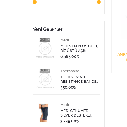
Yeni Gelenler
Medi
MEDİVEN PLUS CCL3
DİZ ÜSTÜ AÇIK
ANKA
BURUN BEJ - V
6.985,00
Theraband
THERA-BAND
RESİSTANCE BANDS
DISPENSER/DİRENÇ
350,00
BANDI LATEKS 1,5
MT-SARI
Medi
MEDİ GENUMEDİ
SILVER DESTEKLİ
DİZLİK 613 - 9
3.245,00