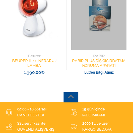
Beurer
RABIR
BEURER IL 11 İNFRARUJ
RABIR PLUS DİŞ GICIRDATMA
LAMBA
KORUMA APARATI
1.990,00
Lütfen Bilgi Alınız
09:00 - 18:00arası
15 gün içinde
CANLI DESTEK
İADE İMKANI
SSL sertifikası ile
2000 TL ve üzeri
GÜVENLİ ALIŞVERİŞ
KARGO BEDAVA