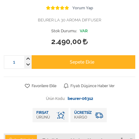
Varis Çorapları
Yorum Yap
Tüm Kategorileri Gör
BEURER LA 30 AROMA DIFFUSER
Stok Durumu:
VAR
2.490,00
Sepete Ekle
Favorilere Ekle
Fiyatı Düşünce Haber Ver
Ürün Kodu:
beurer-06312
FIRSAT
ÜCRETSIZ
ÜRÜNÜ
KARGO