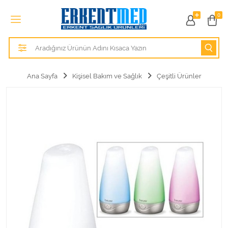
Tüm Kategoriler
0
Alezler
Anatomik Modeller
Ana Sayfa
Kişisel Bakım ve Sağlık
Çeşitli Ürünler
Anne ve Bebek Sağlığı
Cihazlar
Hasta Bakım Ürünleri
Hasta Bakım Ürünleri
Hastane Mobilyaları
Kişisel Bakım ve Sağlık