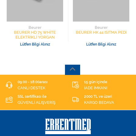
Beurer
Beurer
BEURER HD 75 WHİTE
BEURER HK 44 ISITMA PEDİ
ELEKTRİKLİ YORGAN
Lütfen Bilgi Alınız
Lütfen Bilgi Alınız
09:00 - 18:00arası
15 gün içinde
CANLI DESTEK
İADE İMKANI
SSL sertifikası ile
2000 TL ve üzeri
GÜVENLİ ALIŞVERİŞ
KARGO BEDAVA