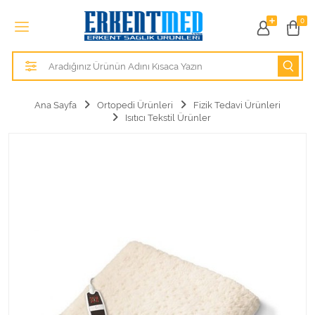
Tüm Kategoriler
0
Alezler
Anatomik Modeller
Ana Sayfa
Ortopedi Ürünleri
Fizik Tedavi Ürünleri
Isıtıcı Tekstil Ürünler
Anne ve Bebek Sağlığı
Cihazlar
Hasta Bakım Ürünleri
Hasta Bakım Ürünleri
Hastane Mobilyaları
Kişisel Bakım ve Sağlık