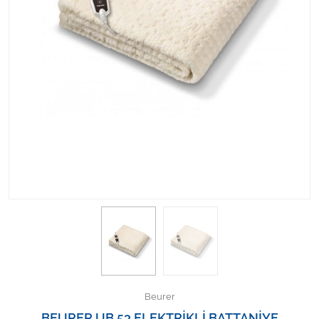
Kişisel Bakım ve Sağlık
Medikal Teksil
Ortopedi Ürünleri
Ortopedi Ürünleri
Sarf Malzemeleri
Sarf Malzemeleri
Sarf Malzemeleri
Sarf Malzemeleri
Tıbbi Tekstil Ürünleri
Beurer
BEURER UB 53 ELEKTRİKLİ BATTANİYE