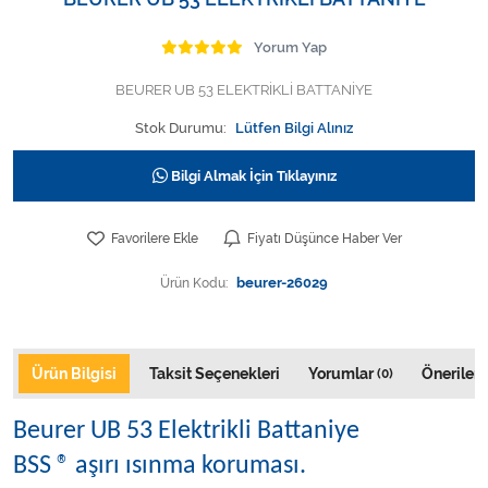
Varis Çorapları
Yorum Yap
Tüm Kategorileri Gör
BEURER UB 53 ELEKTRİKLİ BATTANİYE
Stok Durumu:
Lütfen Bilgi Alınız
Bilgi Almak İçin Tıklayınız
Favorilere Ekle
Fiyatı Düşünce Haber Ver
Ürün Kodu:
beurer-26029
Ürün Bilgisi
Taksit Seçenekleri
Yorumlar
Önerileri
(0)
Beurer UB 53 Elektrikli Battaniye
BSS ® aşırı ısınma koruması.