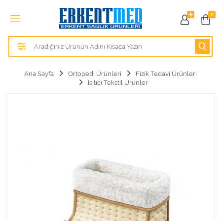
Tüm Kategoriler
0
Alezler
Anatomik Modeller
Ana Sayfa
Ortopedi Ürünleri
Fizik Tedavi Ürünleri
Isıtıcı Tekstil Ürünler
Anne ve Bebek Sağlığı
Cihazlar
Hasta Bakım Ürünleri
Hasta Bakım Ürünleri
Hastane Mobilyaları
Kişisel Bakım ve Sağlık