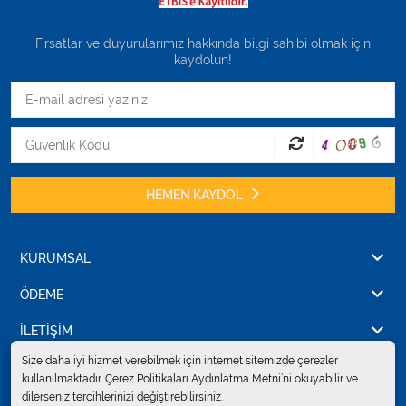
Fırsatlar ve duyurularımız hakkında bilgi sahibi olmak için
kaydolun!
HEMEN KAYDOL
KURUMSAL
ÖDEME
İLETİŞİM
Size daha iyi hizmet verebilmek için internet sitemizde çerezler
kullanılmaktadır. Çerez Politikaları Aydınlatma Metni’ni okuyabilir ve
dilerseniz tercihlerinizi değiştirebilirsiniz.
© 2024
Erkent Sağlık Ürünleri Pazarlama San.ve Tic. Ltd.Şti.
. Tüm hakları