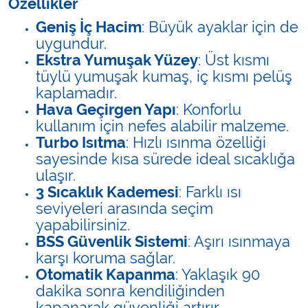
Özellikler
Geniş İç Hacim
: Büyük ayaklar için de
uygundur.
Ekstra Yumuşak Yüzey
: Üst kısmı
tüylü yumuşak kumaş, iç kısmı pelüş
kaplamadır.
Hava Geçirgen Yapı
: Konforlu
kullanım için nefes alabilir malzeme.
Turbo Isıtma
: Hızlı ısınma özelliği
sayesinde kısa sürede ideal sıcaklığa
ulaşır.
3 Sıcaklık Kademesi
: Farklı ısı
seviyeleri arasında seçim
yapabilirsiniz.
BSS Güvenlik Sistemi
: Aşırı ısınmaya
karşı koruma sağlar.
Otomatik Kapanma
: Yaklaşık 90
dakika sonra kendiliğinden
kapanarak güvenliği artırır.