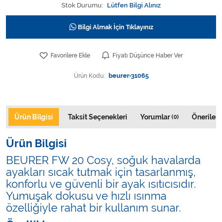
Varis Çorapları
Stok Durumu:
Lütfen Bilgi Alınız
Bilgi Almak İçin Tıklayınız
Tüm Kategorileri Gör
Favorilere Ekle
Fiyatı Düşünce Haber Ver
Ürün Kodu:
beurer-31065
Ürün Bilgisi
Taksit Seçenekleri
Yorumlar
Önerileri
(0)
Ürün Bilgisi
BEURER FW 20 Cosy, soğuk havalarda
ayakları sıcak tutmak için tasarlanmış,
konforlu ve güvenli bir ayak ısıtıcısıdır.
Yumuşak dokusu ve hızlı ısınma
özelliğiyle rahat bir kullanım sunar.