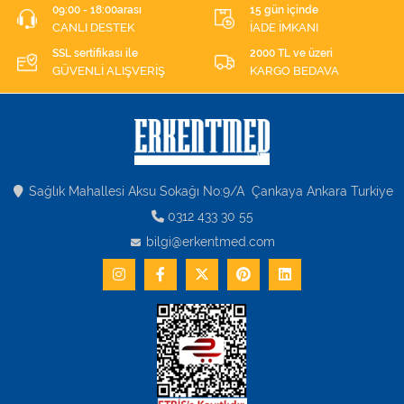
09:00 - 18:00arası
15 gün içinde
CANLI DESTEK
İADE İMKANI
SSL sertifikası ile
2000 TL ve üzeri
GÜVENLİ ALIŞVERİŞ
KARGO BEDAVA
Sağlık Mahallesi Aksu Sokağı No:9/A Çankaya Ankara Turkiye
0312 433 30 55
bilgi@erkentmed.com