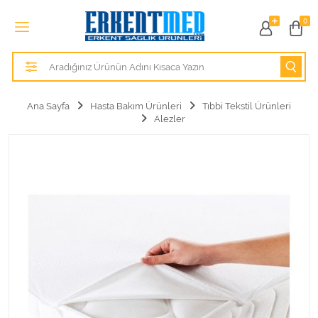
Tüm Kategoriler
0
Alezler
Anatomik Modeller
Ana Sayfa
Hasta Bakım Ürünleri
Tıbbi Tekstil Ürünleri
Alezler
Anne ve Bebek Sağlığı
Cihazlar
Hasta Bakım Ürünleri
Hasta Bakım Ürünleri
Hastane Mobilyaları
Kişisel Bakım ve Sağlık