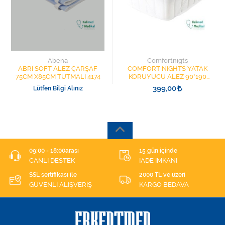
Abena
Comfortnigts
ABRİ SOFT ALEZ ÇARŞAF
COMFORT NIGHTS YATAK
75CM X85CM TUTMALI 4174
KORUYUCU ALEZ 90*190
BUDGET
399,00
Lütfen Bilgi Alınız
09:00 - 18:00arası
15 gün içinde
CANLI DESTEK
İADE İMKANI
SSL sertifikası ile
2000 TL ve üzeri
GÜVENLİ ALIŞVERİŞ
KARGO BEDAVA