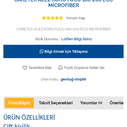
Varis Çorapları
MİCROFİBER
Tüm Kategorileri Gör
Yorum Yap
CARETEX ALEZ KORUYUCU 160*200 ECO MİCROFİBER
Stok Durumu:
Lütfen Bilgi Alınız
Bilgi Almak İçin Tıklayınız
Favorilere Ekle
Fiyatı Düşünce Haber Ver
Ürün Kodu:
gentuğ-00966
Ürün Bilgisi
Taksit Seçenekleri
Yorumlar
Önerileri
(0)
ÜRÜN ÖZELLİKLERİ