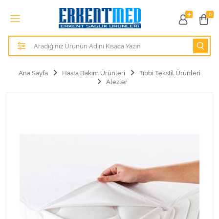
Tüm Kategoriler
0
Alezler
Anatomik Modeller
Ana Sayfa
Hasta Bakım Ürünleri
Tıbbi Tekstil Ürünleri
Alezler
Anne ve Bebek Sağlığı
Cihazlar
Hasta Bakım Ürünleri
Hasta Bakım Ürünleri
Hastane Mobilyaları
Kişisel Bakım ve Sağlık