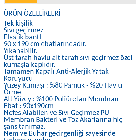
ÜRÜN ÖZELLİKLERİ
Tek kişilik
Sıvı geçirmez
Elastik bantlı
90 x 190 cm ebatlarındadır.
Yıkanabilir.
Üst tarafı havlu alt tarafı sıvı geçirmez özel
kumaşla kaplıdır.
Tamamen Kapalı Anti-Alerjik Yatak
Koruyucu
Yüzey Kumaşı : %80 Pamuk - %20 Havlu
Örme
Alt Yüzey : %100 Poliüretan Membran
Ebat : 90x190cm
Nefes Alabilen ve Sıvı Geçirmez PU
Membran Bakteri ve Toz Akarlarına hiç
şans tanımaz.
Nem ve Buhar geçirgenliği sayesinde