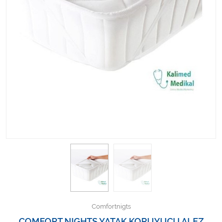
Kişisel Bakım ve Sağlık
Medikal Teksil
Ortopedi Ürünleri
Ortopedi Ürünleri
Sarf Malzemeleri
Sarf Malzemeleri
Sarf Malzemeleri
Sarf Malzemeleri
Tıbbi Tekstil Ürünleri
Comfortnigts
COMFORT NIGHTS YATAK KORUYUCU ALEZ