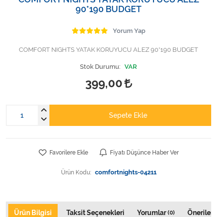
Varis Çorapları
90*190 BUDGET
Tüm Kategorileri Gör
Yorum Yap
COMFORT NIGHTS YATAK KORUYUCU ALEZ 90*190 BUDGET
Stok Durumu:
VAR
399,00
Sepete Ekle
Favorilere Ekle
Fiyatı Düşünce Haber Ver
Ürün Kodu:
comfortnights-04211
Ürün Bilgisi
Taksit Seçenekleri
Yorumlar
Önerileri
(0)