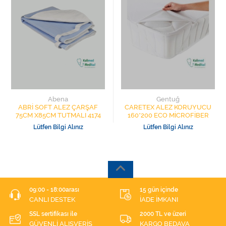
Abena
Gentuğ
ABRİ SOFT ALEZ ÇARŞAF
CARETEX ALEZ KORUYUCU
75CM X85CM TUTMALI 4174
160*200 ECO MİCROFİBER
Lütfen Bilgi Alınız
Lütfen Bilgi Alınız
09:00 - 18:00arası
15 gün içinde
CANLI DESTEK
İADE İMKANI
SSL sertifikası ile
2000 TL ve üzeri
GÜVENLİ ALIŞVERİŞ
KARGO BEDAVA