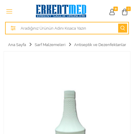
Tüm Kategoriler
0
Alezler
Anatomik Modeller
Ana Sayfa
Sarf Malzemeleri
Antiseptik ve Dezenfektanlar
Anne ve Bebek Sağlığı
Cihazlar
Hasta Bakım Ürünleri
Hasta Bakım Ürünleri
Hastane Mobilyaları
Kişisel Bakım ve Sağlık