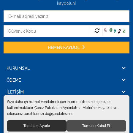
kaydolun!
HEMEN KAYDOL
KURUMSAL
ÖDEME
İLETİŞİM
Size daha iyi hizmet verebilmek için internet sitemizde çerezler
kullanılmaktadır. Çerez Politikaları Aydınlatma Metni’ni okuyabilir ve
dilerseniz tercihlerinizi değiştirebilirsiniz.
© 2024
Erkent Sağlık Ürünleri Pazarlama San.ve Tic. Ltd.Şti.
. Tüm hakları
saklıdır.
Tercihleri Ayarla
Tümünü Kabul Et