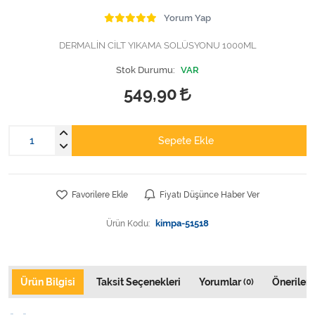
Varis Çorapları
Yorum Yap
Tüm Kategorileri Gör
DERMALİN CİLT YIKAMA SOLÜSYONU 1000ML
Stok Durumu:
VAR
549,90
Sepete Ekle
Favorilere Ekle
Fiyatı Düşünce Haber Ver
Ürün Kodu:
kimpa-51518
Ürün Bilgisi
Taksit Seçenekleri
Yorumlar
Önerileri
(0)