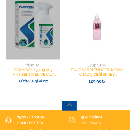
farmisol
Eyüp Sabri
FARMİSOL 152.03.003
EYÜP SABRİ TUNCER JAPON
ANTİSEPTİK EL VE CİLT
KİRAZ ÇİÇEĞİ SPREY
DEZENFEKTANI 500 ML
KOLONYA 150ML
129,90
Lütfen Bilgi Alınız
09:00 - 18:00arası
15 gün içinde
CANLI DESTEK
İADE İMKANI