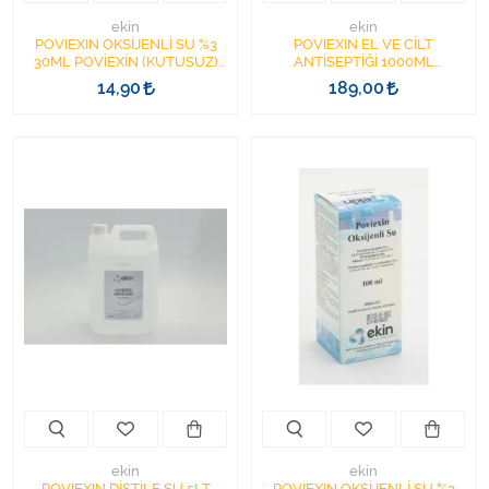
ekin
ekin
POVIEXIN OKSİJENLİ SU %3
POVIEXIN EL VE CİLT
30ML POVİEXİN (KUTUSUZ)
ANTİSEPTİĞİ 1000ML
MİNİ
DEZENFEKTAN 1LT POVİEXİN
14,90
189,00
ekin
ekin
POVIEXIN DİSTİLE SU 5LT
POVIEXIN OKSİJENLİ SU %3