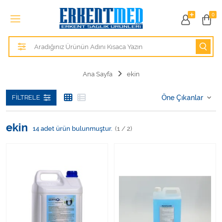
Tüm Kategoriler
0
Alezler
Anatomik Modeller
Ana Sayfa
ekin
Anne ve Bebek Sağlığı
FILTRELE
Cihazlar
ekin
14
adet ürün bulunmuştur.
(1 / 2)
Hasta Bakım Ürünleri
Hasta Bakım Ürünleri
Hastane Mobilyaları
Kişisel Bakım ve Sağlık