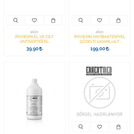
Varis Çorapları
Tüm Kategorileri Gör
ekin
ekin
POVİEXİN EL VE CİLT
POVIEXIN ANTİBAKTERİYEL
ANTİSEPTİĞİ EL
ÇÖZELTİ 1000ML=1LT
DEZENFEKTANI 100CC SPREY
BATİKON POVİEXİN
39,90
199,00
BAŞLIKLI 100ML