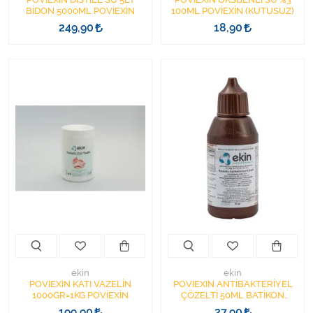
BİDON 5000ML POVİEXİN
100ML POVİEXİN (KUTUSUZ)
249,90
18,90
ekin
ekin
POVIEXIN KATI VAZELİN
POVIEXIN ANTİBAKTERİYEL
1000GR=1KG POVİEXİN
ÇÖZELTİ 50ML BATİKON
POVİEXİN (KUTUSUZ)
199,90
27,90