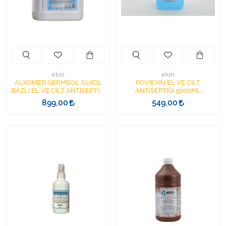
Kişisel Bakım ve Sağlık
Medikal Teksil
Ortopedi Ürünleri
ekin
ekin
Ortopedi Ürünleri
ALKOMED GERMSOL ALKOL
POVIEXIN EL VE CİLT
BAZLI EL VE CİLT ANTİSEPTİĞİ
ANTİSEPTİĞİ 5000ML
5000ML DEZENFEKTAN 5LT
DEZENFEKTAN 5LT POVİEXİN
899,00
549,00
Sarf Malzemeleri
1BİDON
1BİDON ALKOL BAZLI
Sarf Malzemeleri
Sarf Malzemeleri
Sarf Malzemeleri
Tıbbi Tekstil Ürünleri