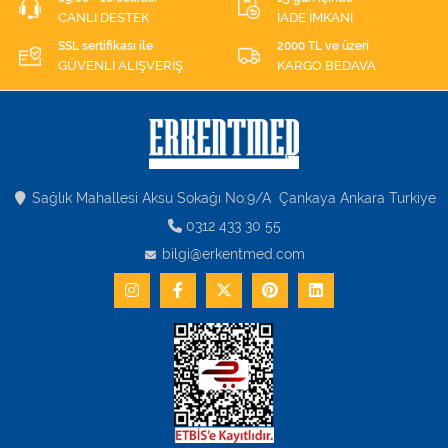
CANLI DESTEK
İADE İMKANI
SSL sertifikası ile
2000 TL ve üzeri
GÜVENLİ ALIŞVERİŞ
KARGO BEDAVA
Sağlık Mahallesi Aksu Sokağı No:9/A Çankaya Ankara Turkiye
0312 433 30 55
bilgi@erkentmed.com