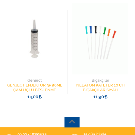
Genject
Bıçakçılar
GENJECT ENJEKTÖR 3P 50ML
NELATON KATETER 10 CH
ÇAM UÇLU BESLENME
BIÇAKÇILAR SİYAH
ŞIRINGASI 1852412 KATATER
14,00
11,90
UÇLU
09:00 - 18:00arası
15 gün içinde