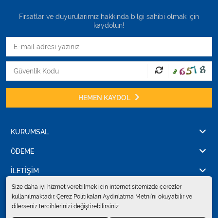
Fırsatlar ve duyurularımız hakkında bilgi sahibi olmak için
kaydolun!
HEMEN KAYDOL
KURUMSAL
ÖDEME
İLETİŞİM
Size daha iyi hizmet verebilmek için internet sitemizde çerezler
kullanılmaktadır. Çerez Politikaları Aydınlatma Metni’ni okuyabilir ve
dilerseniz tercihlerinizi değiştirebilirsiniz.
© 2024
Erkent Sağlık Ürünleri Pazarlama San.ve Tic. Ltd.Şti.
. Tüm hakları
saklıdır.