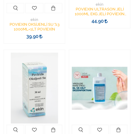
ekin
POVIEXIN ULTRASON JELİ
1000ML EKG JELİ POVİEXİN
EKİN
ekin
44,90
POVIEXIN OKSİJENLİ SU %3
1000ML=1LT POVİEXİN
39,90