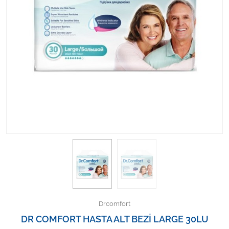
Kişisel Bakım ve Sağlık
Medikal Teksil
Ortopedi Ürünleri
Ortopedi Ürünleri
Sarf Malzemeleri
Sarf Malzemeleri
Sarf Malzemeleri
Sarf Malzemeleri
Drcomfort
Tıbbi Tekstil Ürünleri
DR COMFORT HASTA ALT BEZİ LARGE 30LU