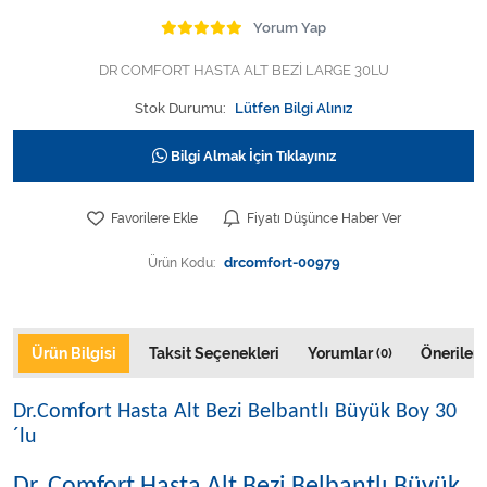
Varis Çorapları
Yorum Yap
Tüm Kategorileri Gör
DR COMFORT HASTA ALT BEZİ LARGE 30LU
Stok Durumu:
Lütfen Bilgi Alınız
Bilgi Almak İçin Tıklayınız
Favorilere Ekle
Fiyatı Düşünce Haber Ver
Ürün Kodu:
drcomfort-00979
Ürün Bilgisi
Taksit Seçenekleri
Yorumlar
Önerileri
(0)
Dr.Comfort Hasta Alt Bezi Belbantlı Büyük Boy 30
´lu