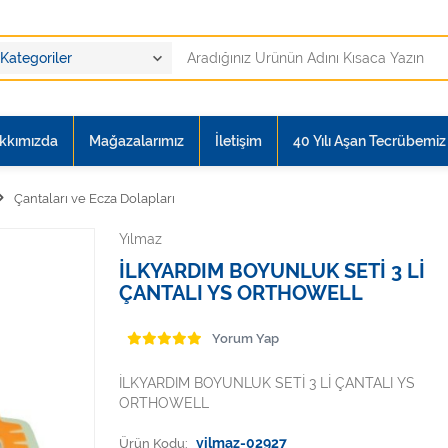
kkımızda
Mağazalarımız
İletişim
40 Yılı Aşan Tecrübemiz i
Çantaları ve Ecza Dolapları
Yılmaz
İLKYARDIM BOYUNLUK SETİ 3 Lİ
ÇANTALI YS ORTHOWELL
Yorum Yap
İLKYARDIM BOYUNLUK SETİ 3 Lİ ÇANTALI YS
ORTHOWELL
Ürün Kodu:
yilmaz-02927