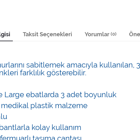
gisi
Taksit Seçenekleri
Yorumlar
Öner
(0)
arını sabitlemek amacıyla kullanılan, 3 
leri farklılık gösterebilir.
ve Large ebatlarda 3 adet boyunluk
lir medikal plastik malzeme
lu
t) bantlarla kolay kullanım
fermuarlı taşıma çantası