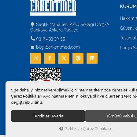
KURUM
Hakkımı
Sağlık Mahallesi Aksu Sokağı No:9/A
Güvenlik
Çankaya Ankara Turkiye
Teslimat
0312 433 30 55
bilgi@erkentmed.com
Kargo Se
Size daha iyi hizmet verebilmek için internet sitemizde çerezler kull
Çerez Politikaları Aydınlatma Metni’ni okuyabilir ve dilerseniz tercihle
değiştirebilirsiniz.
Tercihleri Ayarla
Tümünü Kabul E
© 2024
Erkent Sağlık Ürünleri Pazarlama San.ve Tic. Ltd.Şti
Gizlilik ve Çerez Politikası