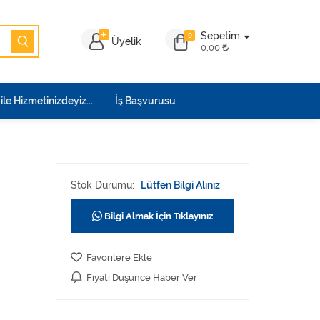
Sepetim
0
Üyelik
0,00
le Hizmetinizdeyiz...
İş Başvurusu
Stok Durumu:
Lütfen Bilgi Alınız
Bilgi Almak İçin Tıklayınız
Favorilere Ekle
Fiyatı Düşünce Haber Ver