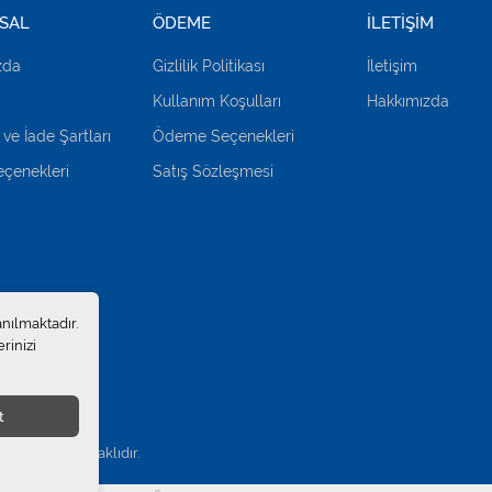
SAL
ÖDEME
İLETİŞİM
zda
Gizlilik Politikası
İletişim
Kullanım Koşulları
Hakkımızda
 ve İade Şartları
Ödeme Seçenekleri
çenekleri
Satış Sözleşmesi
anılmaktadır.
rinizi
t
.
. Tüm hakları saklıdır.