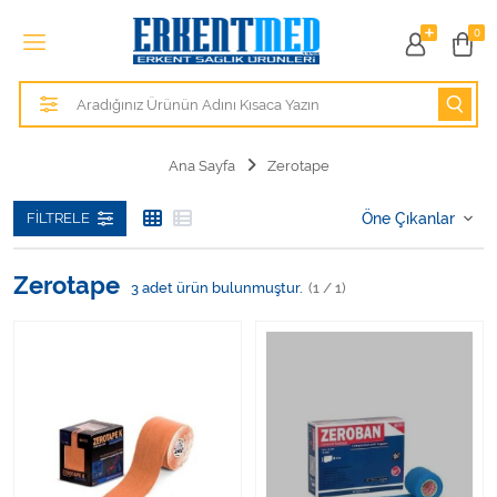
Tüm Kategoriler
0
Alezler
Anatomik Modeller
Ana Sayfa
Zerotape
Anne ve Bebek Sağlığı
FILTRELE
Cihazlar
Zerotape
3
adet ürün bulunmuştur.
(1 / 1)
Hasta Bakım Ürünleri
Hasta Bakım Ürünleri
Hastane Mobilyaları
Kişisel Bakım ve Sağlık