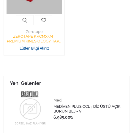
Varis Çorapları
Tüm Kategorileri Gör
Zerotape
ZEROTAPE K 5CMX5MT
PREMIUM KINESIOLOGY TAPE
KIRMIZI KİNEZYO BANDI
Lütfen Bilgi Alınız
PREMİMUM SERİ
Yeni Gelenler
Medi
MEDİVEN PLUS CCL3 DİZ ÜSTÜ AÇIK
BURUN BEJ - V
6.985,00