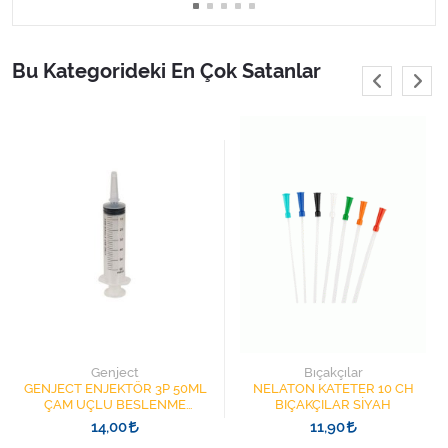
Bu Kategorideki En Çok Satanlar
Genject
Bıçakçılar
GENJECT ENJEKTÖR 3P 50ML
NELATON KATETER 10 CH
ÇAM UÇLU BESLENME
BIÇAKÇILAR SİYAH
ŞIRINGASI 1852412 KATATER
14,00
11,90
UÇLU