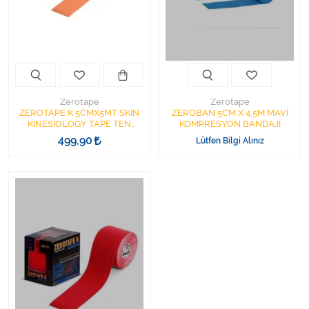
Kişisel Bakım ve Sağlık
Medikal Teksil
Ortopedi Ürünleri
Zerotape
Zerotape
Ortopedi Ürünleri
ZEROTAPE K 5CMX5MT SKIN
ZEROBAN 5CM X 4,5M MAVİ
KINESIOLOGY TAPE TEN
KOMPRESYON BANDAJI
RENGİ KİNEZYO BANDI
499,90
Lütfen Bilgi Alınız
Sarf Malzemeleri
Sarf Malzemeleri
Sarf Malzemeleri
Sarf Malzemeleri
Tıbbi Tekstil Ürünleri