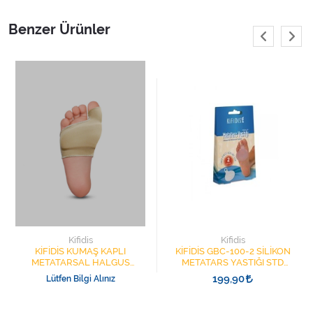
Benzer Ürünler
Kifidis
Kifidis
KİFİDİS KUMAŞ KAPLI
KİFİDİS GBC-100-2 SİLİKON
METATARSAL HALGUS
METATARS YASTIĞI STD
VALGUS JEL KORUYUCU S
BEDEN 1ÇİFT
199,90
Lütfen Bilgi Alınız