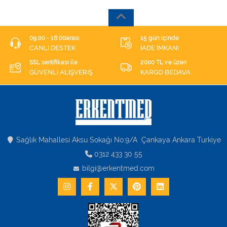
09:00 - 18:00arası
15 gün içinde
CANLI DESTEK
İADE İMKANI
SSL sertifikası ile
2000 TL ve üzeri
GÜVENLİ ALIŞVERİŞ
KARGO BEDAVA
Sağlık Mahallesi Aksu Sokağı No:9/A Çankaya Ankara Turkiye
0312 433 30 55
bilgi@erkentmed.com