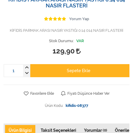
Varis Çorapları
NASIR FLASTERİ
Tüm Kategorileri Gör
Yorum Yap
KİFİDİS PARMAK ARASI NASIR YASTIĞI 0.14 014 NASIR FLASTERİ
Stok Durumu:
VAR
129,90
Sepete Ekle
Favorilere Ekle
Fiyatı Düşünce Haber Ver
Ürün Kodu:
kifidis-08377
Ürün Bilgisi
Taksit Seçenekleri
Yorumlar
Önerileri
(0)