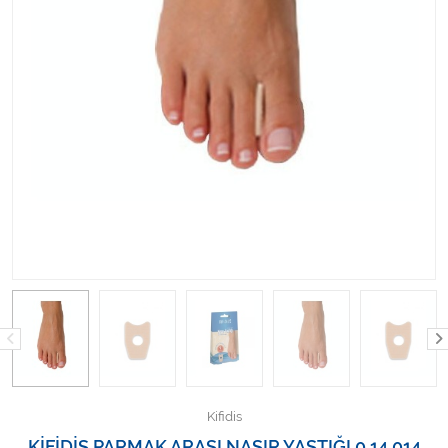
Kişisel Bakım ve Sağlık
Medikal Teksil
Ortopedi Ürünleri
Ortopedi Ürünleri
Sarf Malzemeleri
Sarf Malzemeleri
Sarf Malzemeleri
Sarf Malzemeleri
Tıbbi Tekstil Ürünleri
Kifidis
KİFİDİS PARMAK ARASI NASIR YASTIĞI 0.14 014