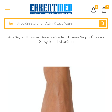
Tüm Kategoriler
0
Alezler
Anatomik Modeller
Ana Sayfa
Kişisel Bakım ve Sağlık
Ayak Sağlığı Ürünleri
Ayak Tedavi Ürünleri
Anne ve Bebek Sağlığı
Cihazlar
Hasta Bakım Ürünleri
Hasta Bakım Ürünleri
Hastane Mobilyaları
Kişisel Bakım ve Sağlık