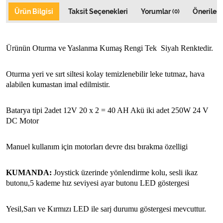
Ürün Bilgisi
Taksit Seçenekleri
Yorumlar
Önerileri
(0)
Ürünün Oturma ve Yaslanma Kumaş Rengi Tek  Siyah Renktedir.
Oturma yeri ve sırt siltesi kolay temizlenebilir leke tutmaz, hava 
alabilen kumastan imal edilmistir.
Batarya tipi 2adet 12V 20 x 2 = 40 AH Akü iki adet 250W 24 V 
DC Motor 
Manuel kullanım için motorları devre dısı bırakma özelligi 
KUMANDA:
 Joystick üzerinde yönlendirme kolu, sesli ikaz 
butonu,5 kademe hız seviyesi ayar butonu LED göstergesi 
Yesil,Sarı ve Kırmızı LED ile sarj durumu göstergesi mevcuttur.