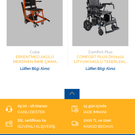
Cuba
Comfort Plus
ERKENTMED AKÜLÜ
COMFORT PLUS DY01102
MERDİVEN İNME ÇIKMA
LİTYUM AKÜLÜ TEKERLEKLİ
SANDALYESİ CUBAS150
SANDALYE BAŞ DESTEKLİ
Lütfen Bilgi Alınız
Lütfen Bilgi Alınız
SIRTI YATAR
09:00 - 18:00arası
15 gün içinde
CANLI DESTEK
İADE İMKANI
SSL sertifikası ile
2000 TL ve üzeri
GÜVENLİ ALIŞVERİŞ
KARGO BEDAVA