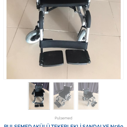
Kişisel Bakım ve Sağlık
Medikal Teksil
Ortopedi Ürünleri
Ortopedi Ürünleri
Sarf Malzemeleri
Sarf Malzemeleri
Sarf Malzemeleri
Sarf Malzemeleri
Tıbbi Tekstil Ürünleri
Pulsemed
PULSEMED AKÜLÜ TEKERLEKLİ SANDALYE N560