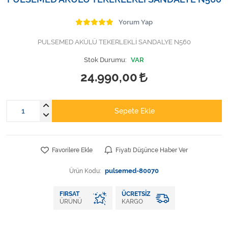
Varis Çorapları
Yorum Yap
Tüm Kategorileri Gör
PULSEMED AKÜLÜ TEKERLEKLİ SANDALYE N560
Stok Durumu:
VAR
24.990,00
Sepete Ekle
Favorilere Ekle
Fiyatı Düşünce Haber Ver
Ürün Kodu:
pulsemed-80070
FIRSAT
ÜCRETSIZ
ÜRÜNÜ
KARGO