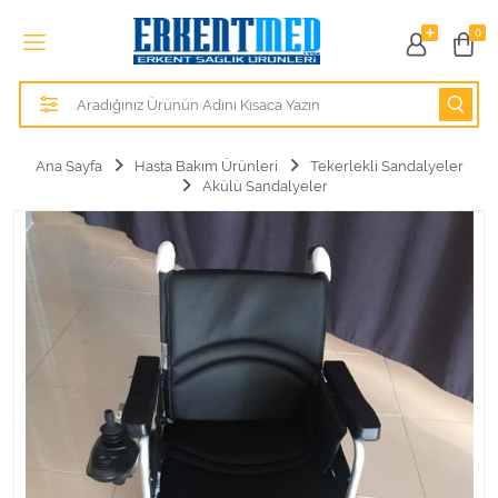
Tüm Kategoriler
0
Alezler
Anatomik Modeller
Ana Sayfa
Hasta Bakım Ürünleri
Tekerlekli Sandalyeler
Akülü Sandalyeler
Anne ve Bebek Sağlığı
Cihazlar
Hasta Bakım Ürünleri
Hasta Bakım Ürünleri
Hastane Mobilyaları
Kişisel Bakım ve Sağlık