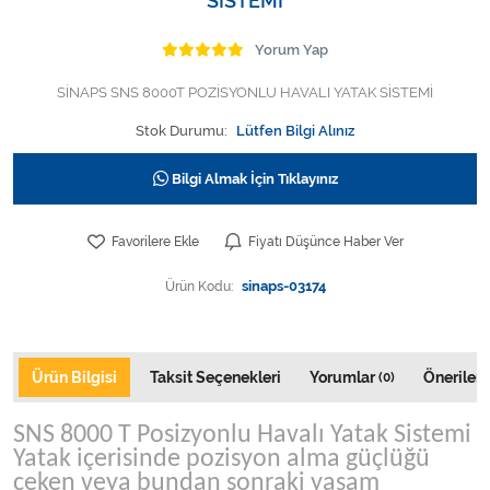
SİSTEMİ
Varis Çorapları
Yorum Yap
Tüm Kategorileri Gör
SİNAPS SNS 8000T POZİSYONLU HAVALI YATAK SİSTEMİ
Stok Durumu:
Lütfen Bilgi Alınız
Bilgi Almak İçin Tıklayınız
Favorilere Ekle
Fiyatı Düşünce Haber Ver
Ürün Kodu:
sinaps-03174
Ürün Bilgisi
Taksit Seçenekleri
Yorumlar
Önerileri
(0)
SNS 8000 T Posizyonlu Havalı Yatak Sistemi
Yatak içerisinde pozisyon alma güçlüğü
çeken veya bundan sonraki yaşam