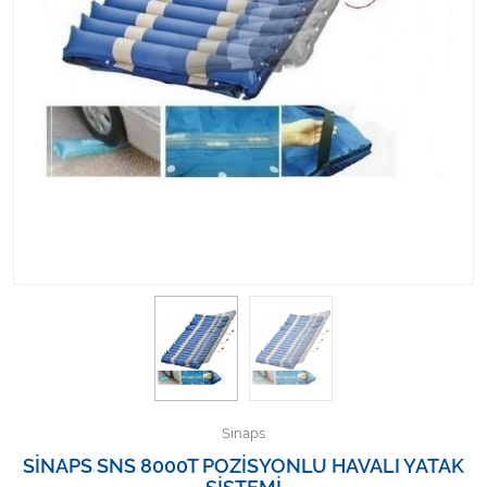
Kişisel Bakım ve Sağlık
Medikal Teksil
Ortopedi Ürünleri
Ortopedi Ürünleri
Sarf Malzemeleri
Sarf Malzemeleri
Sarf Malzemeleri
Sarf Malzemeleri
Sinaps
Tıbbi Tekstil Ürünleri
SİNAPS SNS 8000T POZİSYONLU HAVALI YATAK