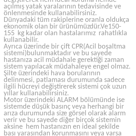
değiştirerek hem ideal koruma hemde
açılmış yatak yaralarının tedavisinde ve
önlenmesinde kullanabilirsiniz.
Dünyadaki tüm rakiplerine oranla oldukça
ekonomik olan bir ürünümüzdür.Ve150-
155 kg kadar olan hastalarımız rahatlıkla
kullanabilir.
Ayrıca üzerinde bir çift CPR(Acil boşaltma
sistemi)bulunmaktadır ve bu sayede
hastanıza acil müdahale gerektiği zaman
sistem yapılacak müdahaleye engel olmaz.
Şilte üzerindeki hava borularının
delinmesi, patlaması durumunda sadece
ilgili hücreyi değiştirerek sistemi çok uzun
yıllar kullanabilirsiniz.
Motor üzerindeki ALARM bölümünde ise
sistemde düşük basınç veya herhangi bir
arıza durumunda size görsel olarak alarm
verir ve bu sayede diğer birçok sistemin
aksine hem hastanızın en ideal şekilde
bası yarasından korunmasını veya varsa