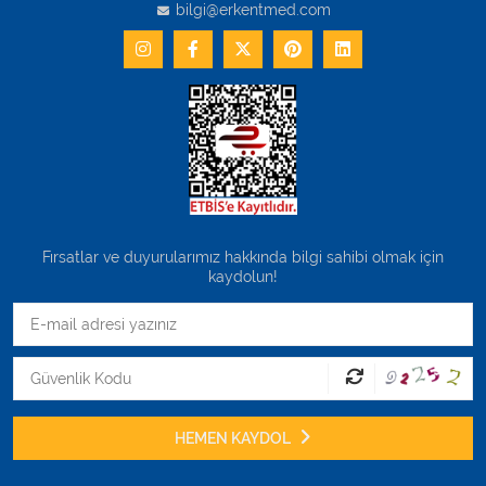
bilgi@erkentmed.com
Fırsatlar ve duyurularımız hakkında bilgi sahibi olmak için
kaydolun!
HEMEN KAYDOL