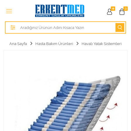
Tüm Kategoriler
0
Alezler
Anatomik Modeller
Ana Sayfa
Hasta Bakım Ürünleri
Havalı Yatak Sistemleri
Anne ve Bebek Sağlığı
Cihazlar
Hasta Bakım Ürünleri
Hasta Bakım Ürünleri
Hastane Mobilyaları
Kişisel Bakım ve Sağlık