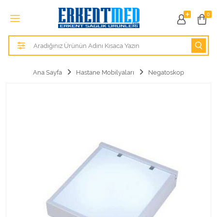
Tüm Kategoriler
0
Alezler
Anatomik Modeller
Ana Sayfa
Hastane Mobilyaları
Negatoskop
Anne ve Bebek Sağlığı
Cihazlar
Hasta Bakım Ürünleri
Hasta Bakım Ürünleri
Hastane Mobilyaları
Kişisel Bakım ve Sağlık