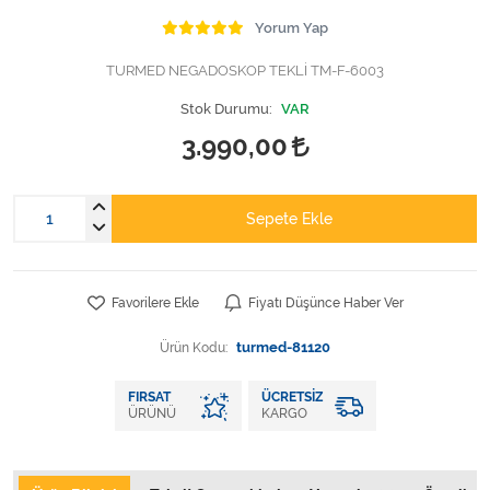
Varis Çorapları
Yorum Yap
Tüm Kategorileri Gör
TURMED NEGADOSKOP TEKLİ TM-F-6003
Stok Durumu:
VAR
3.990,00
Sepete Ekle
Favorilere Ekle
Fiyatı Düşünce Haber Ver
Ürün Kodu:
turmed-81120
FIRSAT
ÜCRETSIZ
ÜRÜNÜ
KARGO