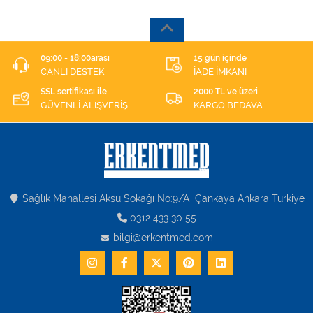
09:00 - 18:00arası
15 gün içinde
CANLI DESTEK
İADE İMKANI
SSL sertifikası ile
2000 TL ve üzeri
GÜVENLİ ALIŞVERİŞ
KARGO BEDAVA
Sağlık Mahallesi Aksu Sokağı No:9/A Çankaya Ankara Turkiye
0312 433 30 55
bilgi@erkentmed.com