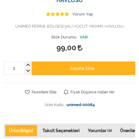
HAVLUSU
Varis Çorapları
Yorum Yap
Tüm Kategorileri Gör
UNİMED PERİNE BÖLGESİ 50Lİ VÜCUT YIKAMA HAVLUSU
Stok Durumu:
VAR
99,00
Sepete Ekle
Favorilere Ekle
Fiyatı Düşünce Haber Ver
Ürün Kodu:
unimed-00084
Ürün Bilgisi
Taksit Seçenekleri
Yorumlar
Önerileri
(0)