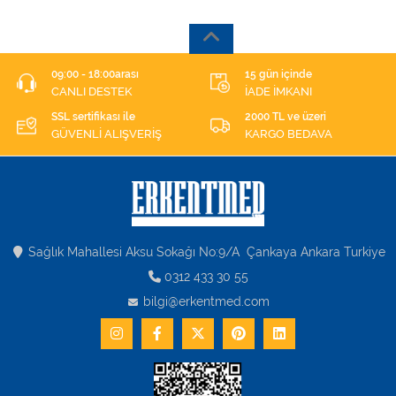
09:00 - 18:00arası
15 gün içinde
CANLI DESTEK
İADE İMKANI
SSL sertifikası ile
2000 TL ve üzeri
GÜVENLİ ALIŞVERİŞ
KARGO BEDAVA
Sağlık Mahallesi Aksu Sokağı No:9/A Çankaya Ankara Turkiye
0312 433 30 55
bilgi@erkentmed.com