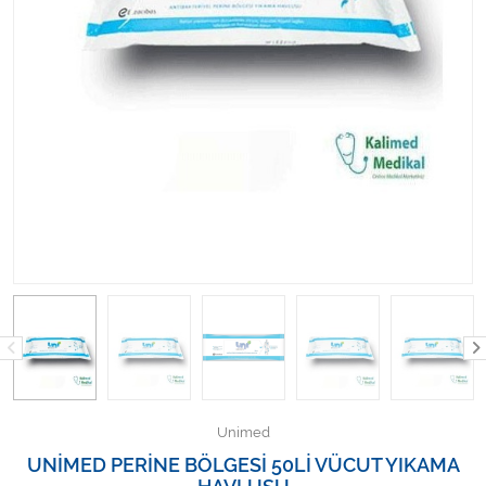
Kişisel Bakım ve Sağlık
Medikal Teksil
Ortopedi Ürünleri
Ortopedi Ürünleri
Sarf Malzemeleri
Sarf Malzemeleri
Sarf Malzemeleri
Sarf Malzemeleri
Unimed
Tıbbi Tekstil Ürünleri
UNİMED PERİNE BÖLGESİ 50Lİ VÜCUT YIKAMA