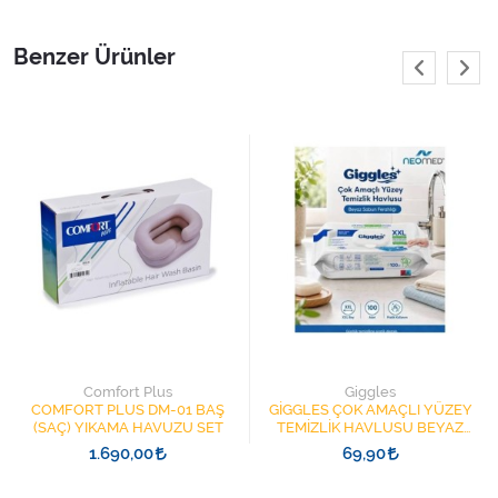
Benzer Ürünler
Comfort Plus
Giggles
COMFORT PLUS DM-01 BAŞ
GİGGLES ÇOK AMAÇLI YÜZEY
(SAÇ) YIKAMA HAVUZU SET
TEMİZLİK HAVLUSU BEYAZ
SABUN KOKULU 100LÜ XXL
1.690,00
69,90