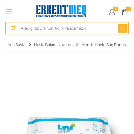
Tüm Kategoriler
0
Alezler
Anatomik Modeller
Ana Sayfa
Hasta Bakım Ürünleri
Mendil,Havlu,Saç Bonesi
Anne ve Bebek Sağlığı
Cihazlar
Hasta Bakım Ürünleri
Hasta Bakım Ürünleri
Hastane Mobilyaları
Kişisel Bakım ve Sağlık