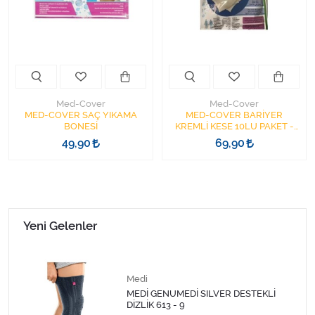
Kişisel Bakım ve Sağlık
Medikal Teksil
Ortopedi Ürünleri
Med-Cover
Med-Cover
Ortopedi Ürünleri
MED-COVER SAÇ YIKAMA
MED-COVER BARİYER
BONESİ
KREMLİ KESE 10LU PAKET -
YATAN HASTA TEMİZLEME
49,90
69,90
Sarf Malzemeleri
KESESİ
Sarf Malzemeleri
Sarf Malzemeleri
Yeni Gelenler
Sarf Malzemeleri
Medi
Tıbbi Tekstil Ürünleri
MEDİ GENUMEDİ SILVER DESTEKLİ
DİZLİK 613 - 9