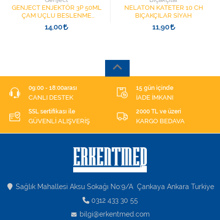
GENJECT ENJEKTÖR 3P 50ML
NELATON KATETER 10 CH
ÇAM UÇLU BESLENME
BIÇAKÇILAR SİYAH
ŞIRINGASI 1852412 KATATER
14,00
11,90
UÇLU
09:00 - 18:00arası
15 gün içinde
CANLI DESTEK
İADE İMKANI
SSL sertifikası ile
2000 TL ve üzeri
GÜVENLİ ALIŞVERİŞ
KARGO BEDAVA
Sağlık Mahallesi Aksu Sokağı No:9/A Çankaya Ankara Turkiye
0312 433 30 55
bilgi@erkentmed.com