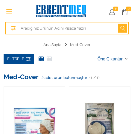
Tüm Kategoriler
0
Alezler
Anatomik Modeller
Ana Sayfa
Med-Cover
Anne ve Bebek Sağlığı
FILTRELE
Cihazlar
Med-Cover
2
adet ürün bulunmuştur.
(1 / 1)
Hasta Bakım Ürünleri
Hasta Bakım Ürünleri
Hastane Mobilyaları
Kişisel Bakım ve Sağlık