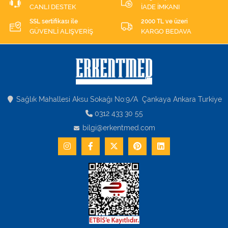
CANLI DESTEK
İADE İMKANI
SSL sertifikası ile
2000 TL ve üzeri
GÜVENLİ ALIŞVERİŞ
KARGO BEDAVA
Sağlık Mahallesi Aksu Sokağı No:9/A Çankaya Ankara Turkiye
0312 433 30 55
bilgi@erkentmed.com