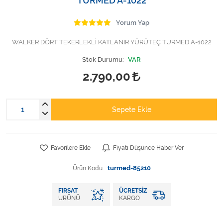
TURMED A-1022
Varis Çorapları
Yorum Yap
Tüm Kategorileri Gör
WALKER DÖRT TEKERLEKLİ KATLANIR YÜRÜTEÇ TURMED A-1022
Stok Durumu:
VAR
2.790,00
Sepete Ekle
Favorilere Ekle
Fiyatı Düşünce Haber Ver
Ürün Kodu:
turmed-85210
FIRSAT
ÜCRETSIZ
ÜRÜNÜ
KARGO