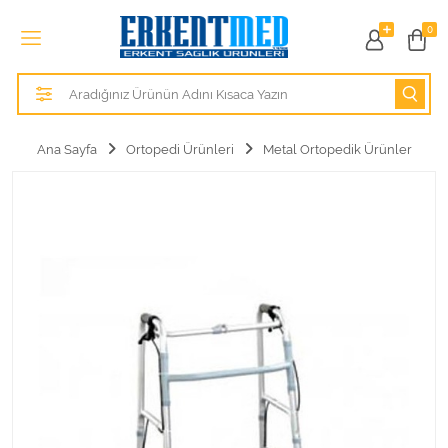
Tüm Kategoriler
0
Alezler
Anatomik Modeller
Ana Sayfa
Ortopedi Ürünleri
Metal Ortopedik Ürünler
Anne ve Bebek Sağlığı
Cihazlar
Hasta Bakım Ürünleri
Hasta Bakım Ürünleri
Hastane Mobilyaları
Kişisel Bakım ve Sağlık