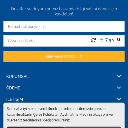
Fırsatlar ve duyurularımız hakkında bilgi sahibi olmak için
kaydolun!
HEMEN KAYDOL
KURUMSAL
ÖDEME
İLETİŞİM
Size daha iyi hizmet verebilmek için internet sitemizde çerezler
kullanılmaktadır. Çerez Politikaları Aydınlatma Metni’ni okuyabilir ve
dilerseniz tercihlerinizi değiştirebilirsiniz.
© 2024
Erkent Sağlık Ürünleri Pazarlama San.ve Tic. Ltd.Şti.
. Tüm hakları
saklıdır.