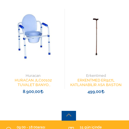
Huracan
Erkentmed
HURACAN JLC00102
ERKENTMED ER927L
TUVALET BANYO
KATLANABİLİR ASA BASTON
SANDALYESİ MAVİ RENK
8.900,00
499,00
KOMOT COMMODE ORTA BOY
TEKER
09:00 - 18:00arası
15 gün içinde