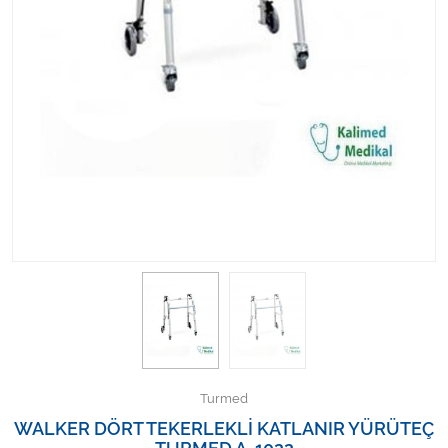
Kişisel Bakım ve Sağlık
Medikal Teksil
Ortopedi Ürünleri
Ortopedi Ürünleri
Sarf Malzemeleri
Sarf Malzemeleri
Sarf Malzemeleri
Sarf Malzemeleri
Turmed
Tıbbi Tekstil Ürünleri
WALKER DÖRT TEKERLEKLİ KATLANIR YÜRÜTEÇ