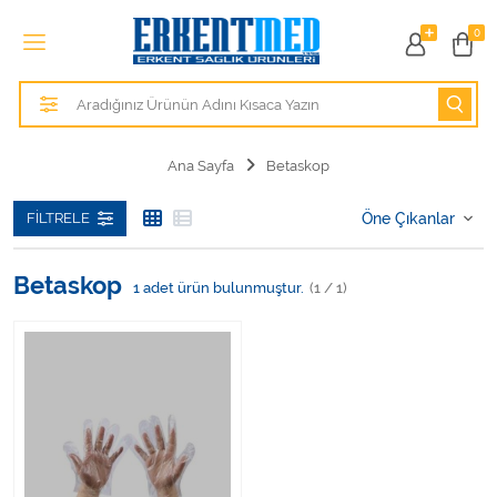
Tüm Kategoriler
0
Alezler
Anatomik Modeller
Ana Sayfa
Betaskop
Anne ve Bebek Sağlığı
FILTRELE
Cihazlar
Betaskop
1
adet ürün bulunmuştur.
(1 / 1)
Hasta Bakım Ürünleri
Hasta Bakım Ürünleri
Hastane Mobilyaları
Kişisel Bakım ve Sağlık