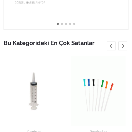
Varis Çorapları
Tüm Kategorileri Gör
Bu Kategorideki En Çok Satanlar
Genject
Bıçakçılar