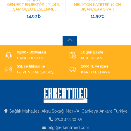
GENJECT ENJEKTÖR 3P 50ML
NELATON KATETER 10 CH
ÇAM UÇLU BESLENME
BIÇAKÇILAR SİYAH
ŞIRINGASI 1852412 KATATER
14,00
11,90
UÇLU
09:00 - 18:00arası
15 gün içinde
CANLI DESTEK
İADE İMKANI
SSL sertifikası ile
2000 TL ve üzeri
GÜVENLİ ALIŞVERİŞ
KARGO BEDAVA
Sağlık Mahallesi Aksu Sokağı No:9/A Çankaya Ankara Turkiye
0312 433 30 55
bilgi@erkentmed.com