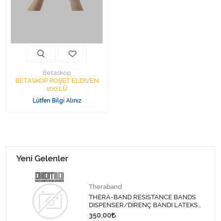
Kişisel Bakım ve Sağlık
Medikal Teksil
Ortopedi Ürünleri
Betaskop
Ortopedi Ürünleri
BETASKOP POŞET ELDİVEN
100'LÜ
Lütfen Bilgi Alınız
Sarf Malzemeleri
Sarf Malzemeleri
Sarf Malzemeleri
Yeni Gelenler
Sarf Malzemeleri
Theraband
THERA-BAND RESİSTANCE BANDS
Tıbbi Tekstil Ürünleri
DISPENSER/DİRENÇ BANDI LATEKS
1,5 MT-SARI
350,00