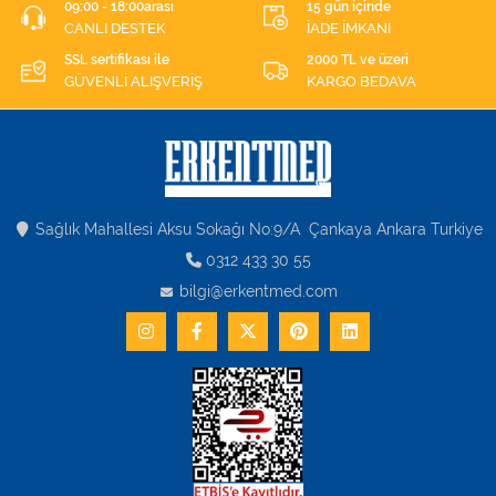
09:00 - 18:00arası
15 gün içinde
CANLI DESTEK
İADE İMKANI
SSL sertifikası ile
2000 TL ve üzeri
GÜVENLİ ALIŞVERİŞ
KARGO BEDAVA
Sağlık Mahallesi Aksu Sokağı No:9/A Çankaya Ankara Turkiye
0312 433 30 55
bilgi@erkentmed.com