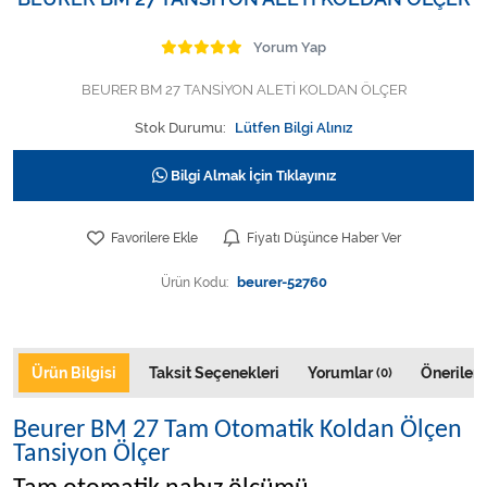
Varis Çorapları
Yorum Yap
Tüm Kategorileri Gör
BEURER BM 27 TANSİYON ALETİ KOLDAN ÖLÇER
Stok Durumu:
Lütfen Bilgi Alınız
Bilgi Almak İçin Tıklayınız
Favorilere Ekle
Fiyatı Düşünce Haber Ver
Ürün Kodu:
beurer-52760
Ürün Bilgisi
Taksit Seçenekleri
Yorumlar
Önerileri
(0)
Beurer BM 27 Tam Otomatik Koldan Ölçen
Tansiyon Ölçer