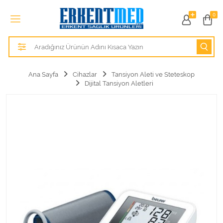
Tüm Kategoriler
0
Alezler
Anatomik Modeller
Ana Sayfa
Cihazlar
Tansiyon Aleti ve Steteskop
Dijital Tansiyon Aletleri
Anne ve Bebek Sağlığı
Cihazlar
Hasta Bakım Ürünleri
Hasta Bakım Ürünleri
Hastane Mobilyaları
Kişisel Bakım ve Sağlık