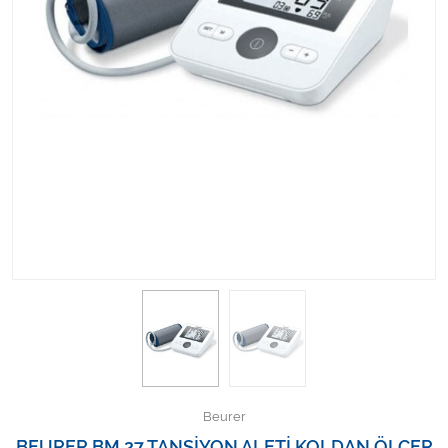
Kişisel Bakım ve Sağlık
Medikal Teksil
Ortopedi Ürünleri
Ortopedi Ürünleri
Sarf Malzemeleri
Sarf Malzemeleri
Sarf Malzemeleri
Sarf Malzemeleri
Tıbbi Tekstil Ürünleri
Beurer
BEURER BM 27 TANSİYON ALETİ KOLDAN ÖLÇER