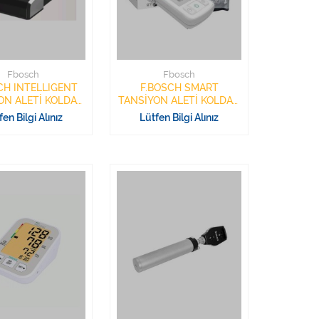
Fbosch
Fbosch
CH INTELLIGENT
F.BOSCH SMART
ON ALETİ KOLDAN
TANSİYON ALETİ KOLDAN
DİJİTAL
DİJİTAL
fen Bilgi Alınız
Lütfen Bilgi Alınız