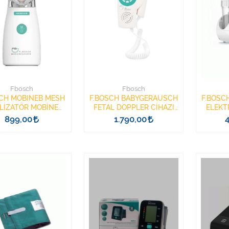
Fbosch
Fbosch
SCH MOBINEB MESH
F.BOSCH BABYGERAUSCH
F.BOSC
LİZATÖR MOBİNEM
FETAL DOPPLER CİHAZI
ELEKT
SH NEBULİZER
FETAL DOPLER
Cİ
899,00
1.790,00