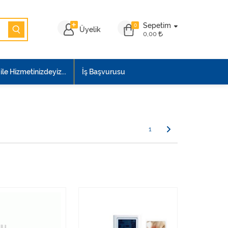
Sepetim
0
Üyelik
0,00
le Hizmetinizdeyiz...
İş Başvurusu
1