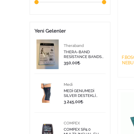
Yeni Gelenler
Theraband
THERA-BAND
RESİSTANCE BANDS
F.BO
DISPENSER/DİRENÇ
350,00
NEBU
BANDI LATEKS 1,5
ME
MT-SARI
Medi
MEDİ GENUMEDİ
SILVER DESTEKLİ
DİZLİK 613 - 9
3.245,00
COMPEX
COMPEX SP4.0