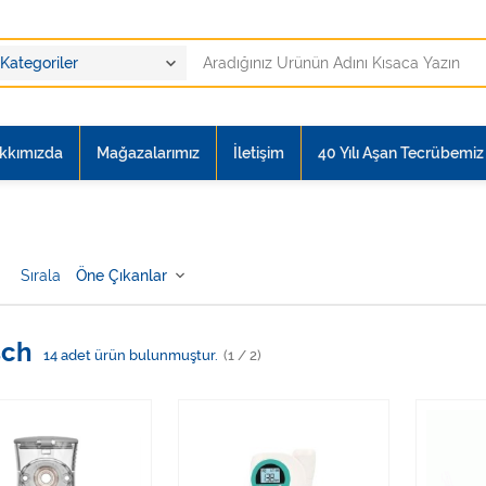
kkımızda
Mağazalarımız
İletişim
40 Yılı Aşan Tecrübemiz i
Sırala
sch
14
adet ürün bulunmuştur.
(1 / 2)