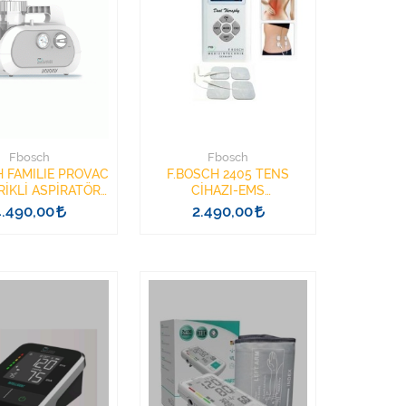
Fbosch
Fbosch
H FAMILIE PROVAC
F.BOSCH 2405 TENS
RİKLİ ASPİRATÖR
CİHAZI-EMS
HAZI 202011
ELEKTRONİKSEL
4.490,00
2.490,00
STİMULATÖR