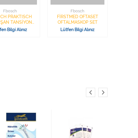
Fbosch
Fbosch
SCH PRAKTISCH
FİRSTMED OFTASET
ŞAN TANSİYON
OFTALMASKOP SET
ETİ KOLDAN
fen Bilgi Alınız
Lütfen Bilgi Alınız