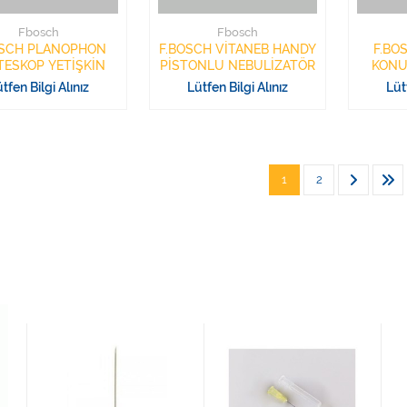
Fbosch
Fbosch
OSCH PLANOPHON
F.BOSCH VİTANEB HANDY
F.BO
STETESKOP YETİŞKİN
PİSTONLU NEBULİZATÖR
KONU
AL
tfen Bilgi Alınız
Lütfen Bilgi Alınız
Lüt
1
2