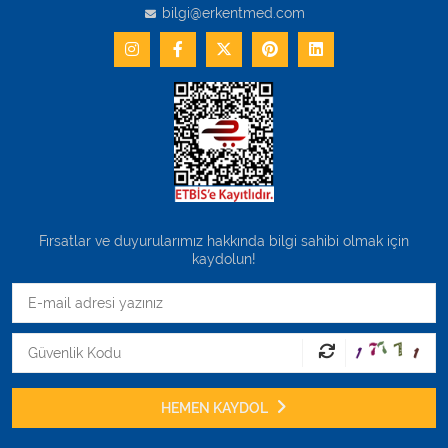
bilgi@erkentmed.com
Fırsatlar ve duyurularımız hakkında bilgi sahibi olmak için
kaydolun!
HEMEN KAYDOL