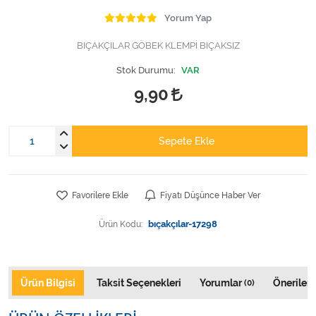
Varis Çorapları
Yorum Yap
Tüm Kategorileri Gör
BIÇAKÇILAR GÖBEK KLEMPİ BIÇAKSIZ
Stok Durumu:
VAR
9,90
Sepete Ekle
Favorilere Ekle
Fiyatı Düşünce Haber Ver
Ürün Kodu:
bıçakçılar-17298
Ürün Bilgisi
Taksit Seçenekleri
Yorumlar
Önerileri
(0)