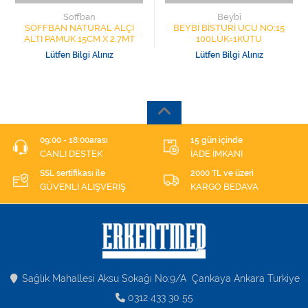
Soffban
Beybi
SOFFBAN NATURAL ALÇI
BEYBİ BİSTURİ UCU NO:15
ALTI PAMUK 15CM X 2.7MT
100LÜK=1KUTU
Lütfen Bilgi Alınız
Lütfen Bilgi Alınız
09:00 - 18:00arası
15 gün içinde
CANLI DESTEK
İADE İMKANI
SSL sertifikası ile
2000 TL ve üzeri
GÜVENLİ ALIŞVERİŞ
KARGO BEDAVA
Sağlık Mahallesi Aksu Sokağı No:9/A Çankaya Ankara Turkiye
0312 433 30 55