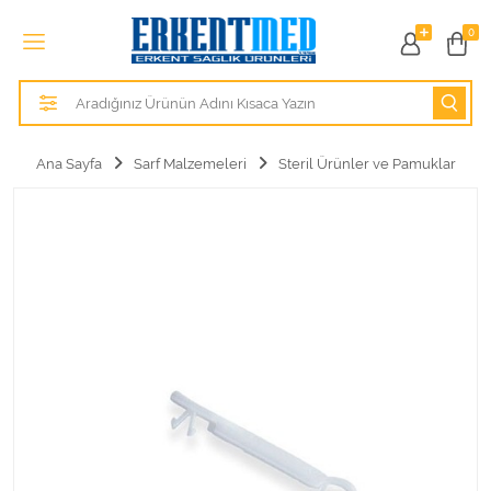
Tüm Kategoriler
0
Alezler
Anatomik Modeller
Ana Sayfa
Sarf Malzemeleri
Steril Ürünler ve Pamuklar
Anne ve Bebek Sağlığı
Cihazlar
Hasta Bakım Ürünleri
Hasta Bakım Ürünleri
Hastane Mobilyaları
Kişisel Bakım ve Sağlık