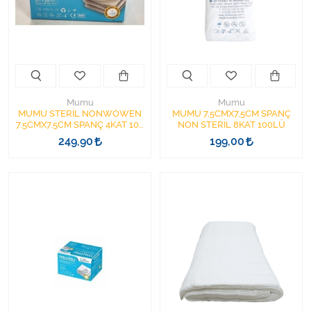
Kişisel Bakım ve Sağlık
Medikal Teksil
Ortopedi Ürünleri
Mumu
Mumu
Ortopedi Ürünleri
MUMU STERİL NONWOWEN
MUMU 7,5CMX7,5CM SPANÇ
7.5CMX7.5CM SPANÇ 4KAT 100
NON STERİL 8KAT 100LÜ
ADET DOKUSUZ EMİCİ MODEL
249,90
199,00
Sarf Malzemeleri
Sarf Malzemeleri
Sarf Malzemeleri
Sarf Malzemeleri
Tıbbi Tekstil Ürünleri