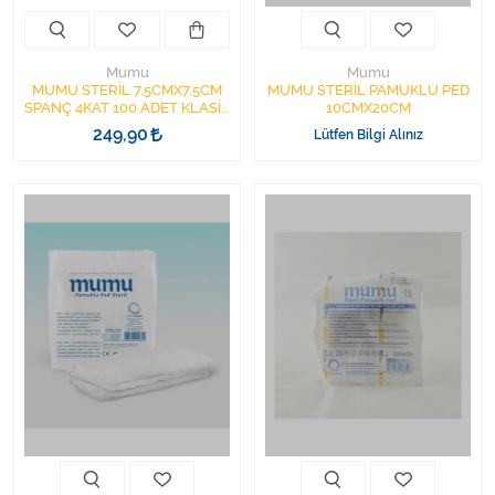
Mumu
Mumu
MUMU STERİL 7.5CMX7.5CM
MUMU STERİL PAMUKLU PED
SPANÇ 4KAT 100 ADET KLASİK
10CMX20CM
MODEL
249,90
Lütfen Bilgi Alınız