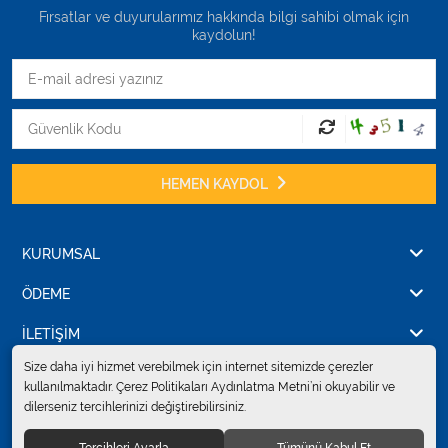
Fırsatlar ve duyurularımız hakkında bilgi sahibi olmak için
kaydolun!
HEMEN KAYDOL
KURUMSAL
ÖDEME
İLETİŞİM
Size daha iyi hizmet verebilmek için internet sitemizde çerezler
kullanılmaktadır. Çerez Politikaları Aydınlatma Metni’ni okuyabilir ve
dilerseniz tercihlerinizi değiştirebilirsiniz.
© 2024
Erkent Sağlık Ürünleri Pazarlama San.ve Tic. Ltd.Şti.
. Tüm hakları
saklıdır.
Tercihleri Ayarla
Tümünü Kabul Et