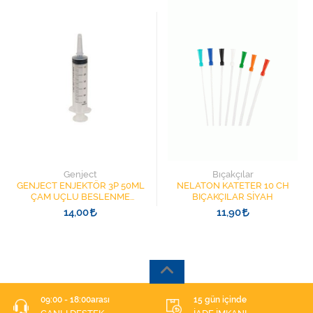
Genject
Bıçakçılar
GENJECT ENJEKTÖR 3P 50ML
NELATON KATETER 10 CH
ÇAM UÇLU BESLENME
BIÇAKÇILAR SİYAH
ŞIRINGASI 1852412 KATATER
14,00
11,90
UÇLU
09:00 - 18:00arası
15 gün içinde