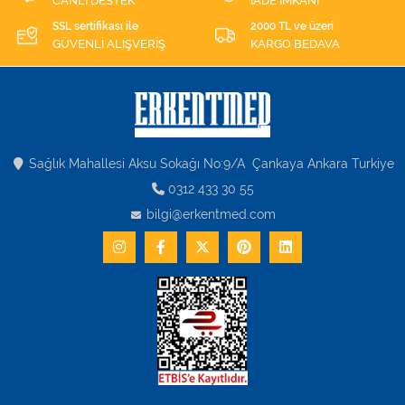
CANLI DESTEK
İADE İMKANI
SSL sertifikası ile
2000 TL ve üzeri
GÜVENLİ ALIŞVERİŞ
KARGO BEDAVA
Sağlık Mahallesi Aksu Sokağı No:9/A Çankaya Ankara Turkiye
0312 433 30 55
bilgi@erkentmed.com