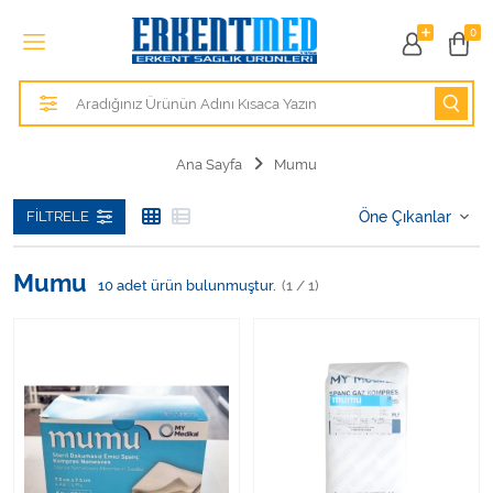
Tüm Kategoriler
0
Alezler
Anatomik Modeller
Ana Sayfa
Mumu
Anne ve Bebek Sağlığı
FILTRELE
Cihazlar
Mumu
10
adet ürün bulunmuştur.
(1 / 1)
Hasta Bakım Ürünleri
Hasta Bakım Ürünleri
Hastane Mobilyaları
Kişisel Bakım ve Sağlık