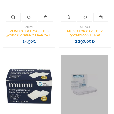
Varis Çorapları
Tüm Kategorileri Gör
Mumu
Mumu
MUMU STERİL GAZLI BEZ
MUMU TOP GAZLI BEZ
30X80 CM SPANÇ 2 PARÇA 12
90CMX100MT 1TOP
KAT (1ADET-2PARÇA)
14,90
2.290,00