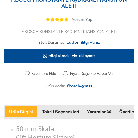
Varis Çorapları
ALETİ
Tüm Kategorileri Gör
Yorum Yap
F.BOSCH KONSTANTE KADRANLI TANSİYON ALETİ
Stok Durumu:
Lütfen Bilgi Alınız
Bilgi Almak İçin Tıklayınız
Favorilere Ekle
Fiyatı Düşünce Haber Ver
Ürün Kodu:
fbosch-91012
Ürün Bilgisi
Taksit Seçenekleri
Yorumlar
Önerileri
(0)
50 mm Skala.