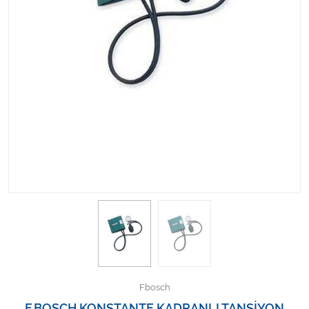
Kişisel Bakım ve Sağlık
Medikal Teksil
Ortopedi Ürünleri
Ortopedi Ürünleri
Sarf Malzemeleri
Sarf Malzemeleri
Sarf Malzemeleri
Sarf Malzemeleri
Tıbbi Tekstil Ürünleri
Fbosch
F.BOSCH KONSTANTE KADRANLI TANSİYON