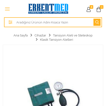
Tüm Kategoriler
0
Alezler
Anatomik Modeller
Ana Sayfa
Cihazlar
Tansiyon Aleti ve Steteskop
Klasik Tansiyon Aletleri
Anne ve Bebek Sağlığı
Cihazlar
Hasta Bakım Ürünleri
Hasta Bakım Ürünleri
Hastane Mobilyaları
Kişisel Bakım ve Sağlık