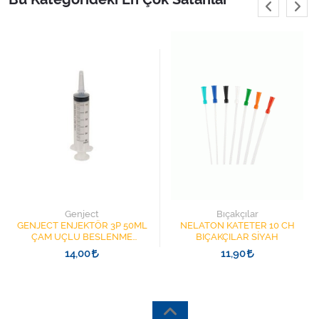
Genject
Bıçakçılar
GENJECT ENJEKTÖR 3P 50ML
NELATON KATETER 10 CH
ÇAM UÇLU BESLENME
BIÇAKÇILAR SİYAH
ŞIRINGASI 1852412 KATATER
14,00
11,90
UÇLU