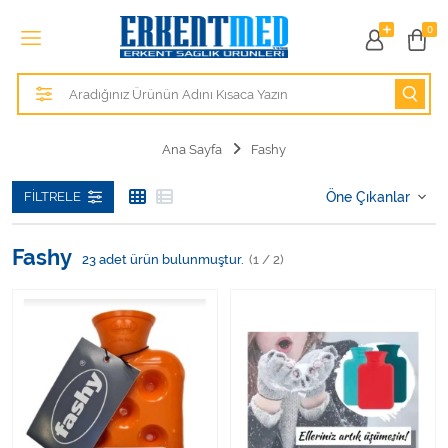
Tüm Kategoriler
0
Alezler
Anatomik Modeller
Ana Sayfa
Fashy
Anne ve Bebek Sağlığı
FILTRELE
Cihazlar
Fashy
23
adet ürün bulunmuştur.
(1 / 2)
Hasta Bakım Ürünleri
Hasta Bakım Ürünleri
Hastane Mobilyaları
Kişisel Bakım ve Sağlık