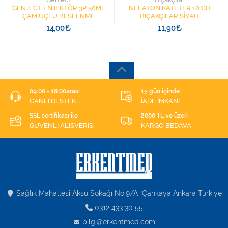
GENJECT ENJEKTÖR 3P 50ML
NELATON KATETER 10 CH
ÇAM UÇLU BESLENME
BIÇAKÇILAR SİYAH
ŞIRINGASI 1852412 KATATER
14,00
11,90
UÇLU
09:00 - 18:00arası
15 gün içinde
CANLI DESTEK
İADE İMKANI
SSL sertifikası ile
2000 TL ve üzeri
GÜVENLİ ALIŞVERİŞ
KARGO BEDAVA
Sağlık Mahallesi Aksu Sokağı No:9/A Çankaya Ankara Turkiye
0312 433 30 55
bilgi@erkentmed.com