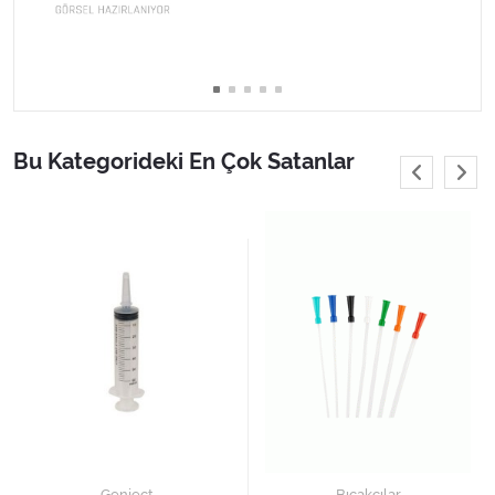
Varis Çorapları
Tüm Kategorileri Gör
Bu Kategorideki En Çok Satanlar
Genject
Bıçakçılar