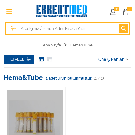
Tüm Kategoriler
0
Alezler
Anatomik Modeller
Ana Sayfa
Hema&Tube
Anne ve Bebek Sağlığı
FILTRELE
Cihazlar
Hema&Tube
1
adet ürün bulunmuştur.
(1 / 1)
Hasta Bakım Ürünleri
Hasta Bakım Ürünleri
Hastane Mobilyaları
Kişisel Bakım ve Sağlık