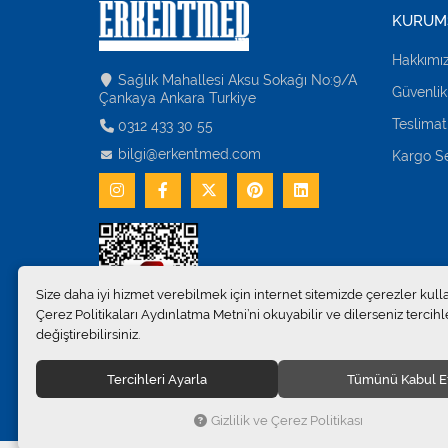
KURUM
Hakkımı
Sağlık Mahallesi Aksu Sokağı No:9/A
Güvenlik
Çankaya Ankara Turkiye
Teslimat
0312 433 30 55
bilgi@erkentmed.com
Kargo Se
Size daha iyi hizmet verebilmek için internet sitemizde çerezler kull
Çerez Politikaları Aydınlatma Metni’ni okuyabilir ve dilerseniz tercihle
değiştirebilirsiniz.
Tercihleri Ayarla
Tümünü Kabul E
© 2024
Erkent Sağlık Ürünleri Pazarlama San.ve Tic. Ltd.Şti
Gizlilik ve Çerez Politikası