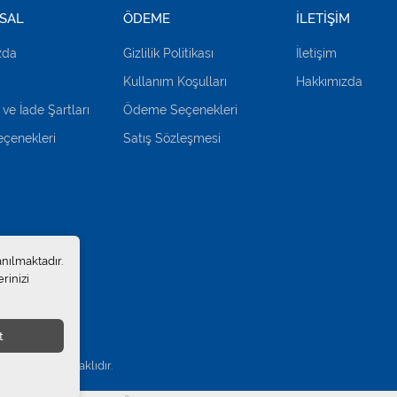
SAL
ÖDEME
İLETİŞİM
zda
Gizlilik Politikası
İletişim
Kullanım Koşulları
Hakkımızda
 ve İade Şartları
Ödeme Seçenekleri
çenekleri
Satış Sözleşmesi
anılmaktadır.
rinizi
t
.
. Tüm hakları saklıdır.