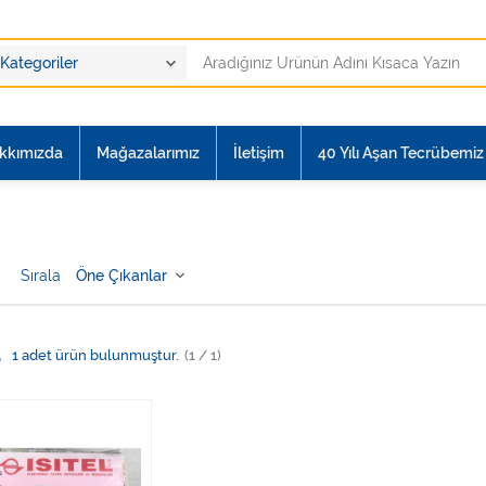
kkımızda
Mağazalarımız
İletişim
40 Yılı Aşan Tecrübemiz i
Sırala
l
1
adet ürün bulunmuştur.
(1 / 1)