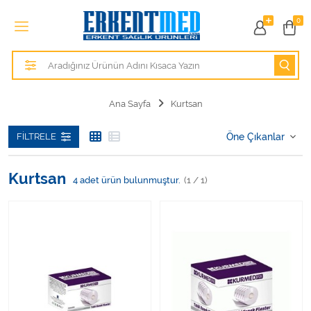
Tüm Kategoriler
0
Alezler
Anatomik Modeller
Ana Sayfa
Kurtsan
Anne ve Bebek Sağlığı
FILTRELE
Cihazlar
Kurtsan
4
adet ürün bulunmuştur.
(1 / 1)
Hasta Bakım Ürünleri
Hasta Bakım Ürünleri
Hastane Mobilyaları
Kişisel Bakım ve Sağlık