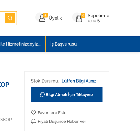
Sepetim
0
Üyelik
0,00
le Hizmetinizdeyiz...
İş Başvurusu
Stok Durumu:
Lütfen Bilgi Alınız
KOP
Bilgi Almak İçin Tıklayınız
Favorilere Ekle
ASKOP
Fiyatı Düşünce Haber Ver