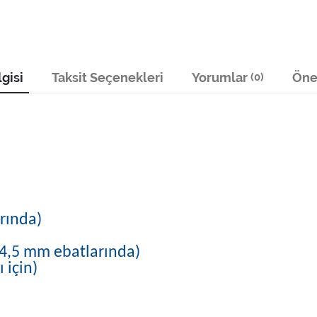
gisi
Taksit Seçenekleri
Yorumlar
Öner
(0)
arında)
 4,5 mm ebatlarında)
 için)