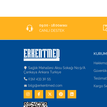
09:00 - 18:00arası
CANLI DESTEK
KURUM
Hakkımı
Sağlık Mahallesi Aksu Sokağı No:9/A
Güvenlik
Çankaya Ankara Turkiye
Teslimat
0312 433 30 55
bilgi@erkentmed.com
Kargo Se