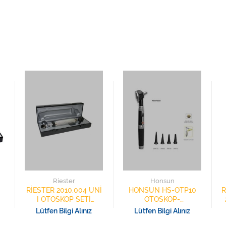
Riester
Honsun
RİESTER 2010.004 UNİ
HONSUN HS-OTP10
R
I OTOSKOP SETİ
OTOSKOP-
GERMANY
OFTALMOSKOP SET
Lütfen Bilgi Alınız
Lütfen Bilgi Alınız