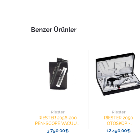
Benzer Ürünler
elt
Riester
Riester
ELT
RİESTER 2056-200
RİESTER 2050
KOP SET
PEN-SCOPE VACUUM
OTOSKOP -
0940
OTOSKOP SİYAH
OFTALMOSKOP
00
3.790,00
12.490,00
COPE SET
ECONOM SET