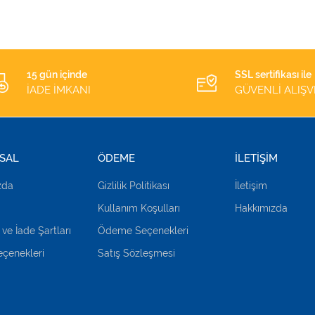
15 gün içinde
SSL sertifikası ile
İADE İMKANI
GÜVENLİ ALIŞV
SAL
ÖDEME
İLETİŞİM
zda
Gizlilik Politikası
İletişim
Kullanım Koşulları
Hakkımızda
 ve İade Şartları
Ödeme Seçenekleri
çenekleri
Satış Sözleşmesi