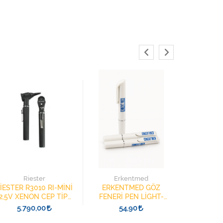
L
LOFNER 
SET 
Riester
Erkentmed
OFTA
Lütfen 
İESTER R3010 RI-MİNİ
ERKENTMED GÖZ
2,5V XENON CEP TİPİ
FENERİ PEN LİGHT-
OTOSKOP
IŞIK KALEMİ
5.790,00
54,90