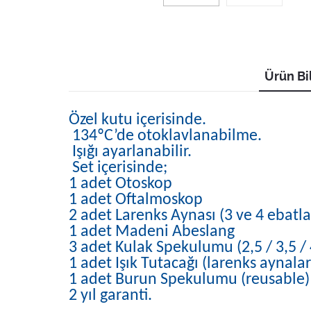
Ürün Bil
Özel kutu içerisinde.
134ºC’de otoklavlanabilme.
Işığı ayarlanabilir.
Set içerisinde;
1 adet Otoskop
1 adet Oftalmoskop
2 adet Larenks Aynası (3 ve 4 ebatl
1 adet Madeni Abeslang
3 adet Kulak Spekulumu (2,5 / 3,5 /
1 adet Işık Tutacağı (larenks aynaları
1 adet Burun Spekulumu (reusable)
2 yıl garanti.