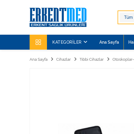
KATEGORILER
Ana Sayfa
Ha
Ana Sayfa
Cihazlar
Tıbbi Cihazlar
Otoskoplar