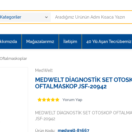
kkımızda
Mağazalarımız
İletişim
40 Yılı Aşan Tecrübemiz i
-Oftalmaskoplar
MedWelt
MEDWELT DİAGNOSTİK SET OTOS
OFTALMASKOP JSF-20942
Yorum Yap
MEDWELT DİAGNOSTİK SET OTOSKOP OFTALM
JSF-20942
Ürün Kodu:
medwelt-83667