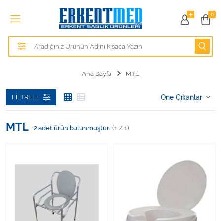
Tüm Kategoriler
0
Alezler
Anatomik Modeller
Ana Sayfa
MTL
Anne ve Bebek Sağlığı
FILTRELE
Cihazlar
MTL
2
adet ürün bulunmuştur.
(1 / 1)
Hasta Bakım Ürünleri
Hasta Bakım Ürünleri
Hastane Mobilyaları
Kişisel Bakım ve Sağlık