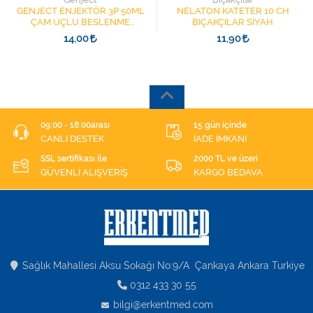
GENJECT ENJEKTÖR 3P 50ML
NELATON KATETER 10 CH
ÇAM UÇLU BESLENME
BIÇAKÇILAR SİYAH
ŞIRINGASI 1852412 KATATER
14,00
11,90
UÇLU
09:00 - 18:00arası
15 gün içinde
CANLI DESTEK
İADE İMKANI
SSL sertifikası ile
2000 TL ve üzeri
GÜVENLİ ALIŞVERİŞ
KARGO BEDAVA
Sağlık Mahallesi Aksu Sokağı No:9/A Çankaya Ankara Turkiye
0312 433 30 55
bilgi@erkentmed.com