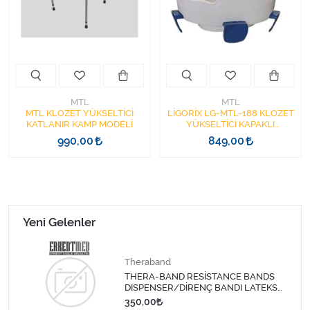
Kişisel Bakım ve Sağlık
Medikal Teksil
Ortopedi Ürünleri
MTL
MTL
Ortopedi Ürünleri
MTL KLOZET YÜKSELTİCİ
LİGORİX LG-MTL-188 KLOZET
KATLANIR KAMP MODELİ
YÜKSELTİCİ KAPAKLI
MUSLUKLU
990,00
849,00
Sarf Malzemeleri
Sarf Malzemeleri
Sarf Malzemeleri
Yeni Gelenler
Sarf Malzemeleri
Theraband
THERA-BAND RESİSTANCE BANDS
Tıbbi Tekstil Ürünleri
DISPENSER/DİRENÇ BANDI LATEKS
1,5 MT-SARI
350,00