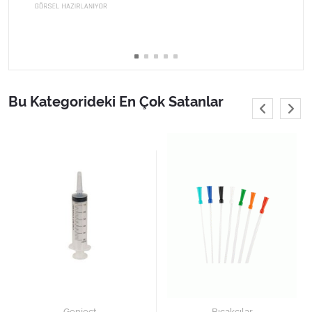
Varis Çorapları
Tüm Kategorileri Gör
Bu Kategorideki En Çok Satanlar
Genject
Bıçakçılar