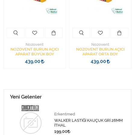
Kişisel Bakım ve Sağlık
Medikal Teksil
Ortopedi Ürünleri
Nozovent
Nozovent
Ortopedi Ürünleri
NOZOVENT BURUN AÇICI
NOZOVENT BURUN AÇICI
APARAT BÜYÜK BOY
APARAT ORTA BOY
439,00
439,00
Sarf Malzemeleri
Sarf Malzemeleri
Sarf Malzemeleri
Yeni Gelenler
Sarf Malzemeleri
Erkentmed
WALKER LASTİĞİ KAUÇUK GRİ 28MM
Tıbbi Tekstil Ürünleri
İTHAL
199,00