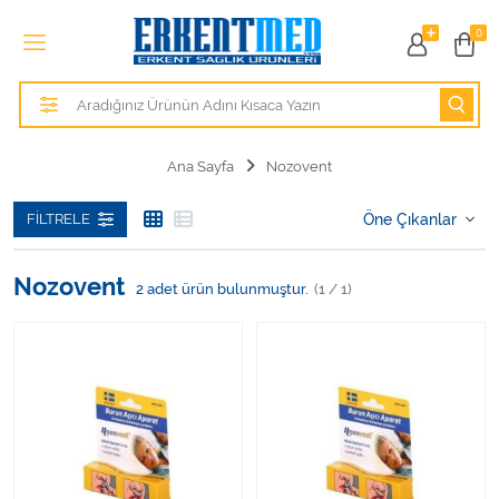
Tüm Kategoriler
0
Alezler
Anatomik Modeller
Ana Sayfa
Nozovent
Anne ve Bebek Sağlığı
FILTRELE
Cihazlar
Nozovent
2
adet ürün bulunmuştur.
(1 / 1)
Hasta Bakım Ürünleri
Hasta Bakım Ürünleri
Hastane Mobilyaları
Kişisel Bakım ve Sağlık