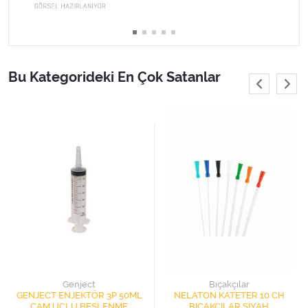
Varis Çorapları
Tüm Kategorileri Gör
Bu Kategorideki En Çok Satanlar
Genject
Bıçakçılar
GENJECT ENJEKTÖR 3P 50ML
NELATON KATETER 10 CH
ÇAM UÇLU BESLENME
BIÇAKÇILAR SİYAH