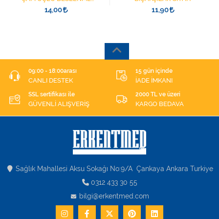
ŞIRINGASI 1852412 KATATER
14,00
11,90
UÇLU
09:00 - 18:00arası
15 gün içinde
CANLI DESTEK
İADE İMKANI
SSL sertifikası ile
2000 TL ve üzeri
GÜVENLİ ALIŞVERİŞ
KARGO BEDAVA
Sağlık Mahallesi Aksu Sokağı No:9/A Çankaya Ankara Turkiye
0312 433 30 55
bilgi@erkentmed.com