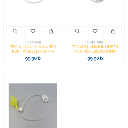
Kişisel Bakım ve Sağlık
Medikal Teksil
Ortopedi Ürünleri
Onkosafe
Onkosafe
Ortopedi Ürünleri
TEK KULLANIMLIK HUBER
TEK KULLANIMLIK HUBER
PORT İĞNESİ 20G*25MM
PORT İĞNESİ 20G*20MM
99,90
99,90
Sarf Malzemeleri
Sarf Malzemeleri
Sarf Malzemeleri
Sarf Malzemeleri
Tıbbi Tekstil Ürünleri