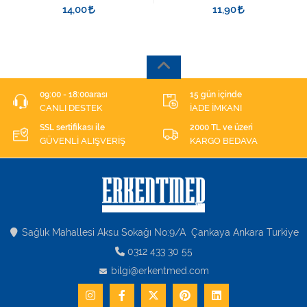
ŞIRINGASI 1852412 KATATER
14,00
11,90
UÇLU
09:00 - 18:00arası
15 gün içinde
CANLI DESTEK
İADE İMKANI
SSL sertifikası ile
2000 TL ve üzeri
GÜVENLİ ALIŞVERİŞ
KARGO BEDAVA
Sağlık Mahallesi Aksu Sokağı No:9/A Çankaya Ankara Turkiye
0312 433 30 55
bilgi@erkentmed.com