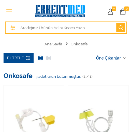
Tüm Kategoriler
0
Alezler
Anatomik Modeller
Ana Sayfa
Onkosafe
Anne ve Bebek Sağlığı
FILTRELE
Cihazlar
Onkosafe
3
adet ürün bulunmuştur.
(1 / 1)
Hasta Bakım Ürünleri
Hasta Bakım Ürünleri
Hastane Mobilyaları
Kişisel Bakım ve Sağlık