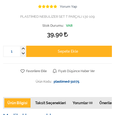
Varis Çorapları
Yorum Yap
Tüm Kategorileri Gör
PLASTİMED NEBULİZER SET T PARÇALI 130 109
Stok Durumu:
VAR
39,90
Sepete Ekle
Favorilere Ekle
Fiyatı Düşünce Haber Ver
Ürün Kodu:
plastimed-31075
Ürün Bilgisi
Taksit Seçenekleri
Yorumlar
Önerileri
(0)