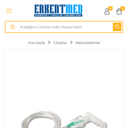
Tüm Kategoriler
0
Alezler
Anatomik Modeller
Ana Sayfa
Cihazlar
Nebulizatörler
Anne ve Bebek Sağlığı
Cihazlar
Hasta Bakım Ürünleri
Hasta Bakım Ürünleri
Hastane Mobilyaları
Kişisel Bakım ve Sağlık