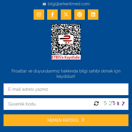
bilgi@erkentmed.com
Fırsatlar ve duyurularımız hakkında bilgi sahibi olmak için
kaydolun!
HEMEN KAYDOL