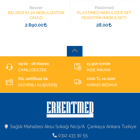
Beurer
Plastimed
BEURER IH 26 NEBULİZATÖR
PLASTİMED NEBULİZER SET
CİHAZI
PEDİATRİK (NEBULSET)
2.890,00
28,00
09:00 - 18:00arası
15 gün içinde
CANLI DESTEK
İADE İMKANI
SSL sertifikası ile
2000 TL ve üzeri
GÜVENLİ ALIŞVERİŞ
KARGO BEDAVA
Sağlık Mahallesi Aksu Sokağı No:9/A Çankaya Ankara Turkiye
0312 433 30 55