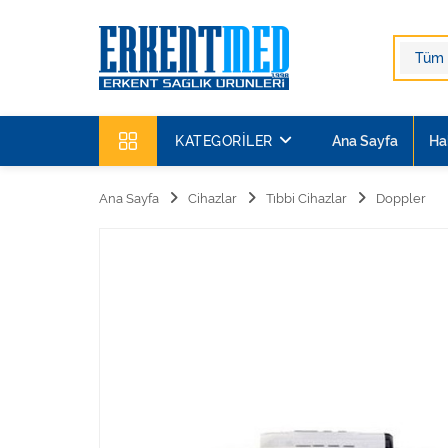
KATEGORILER
Ana Sayfa
Ha
Ana Sayfa
Cihazlar
Tıbbi Cihazlar
Doppler