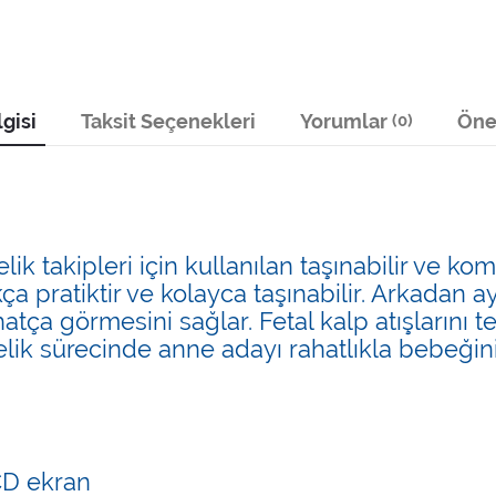
gisi
Taksit Seçenekleri
Yorumlar
Öner
(0)
 takipleri için kullanılan taşınabilir ve komp
a pratiktir ve kolayca taşınabilir. Arkadan a
atça görmesini sağlar. Fetal kalp atışlarını t
lik sürecinde anne adayı rahatlıkla bebeğinin 
CD ekran