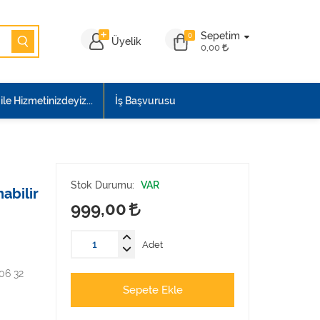
Sepetim
0
Üyelik
0,00
le Hizmetinizdeyiz...
İş Başvurusu
Stok Durumu:
VAR
abilir
999,00
Adet
 06 32
Sepete Ekle