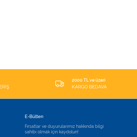
2000 TL ve üzeri
ERİŞ
KARGO BEDAVA
E-Bülten
Fırsatlar ve duyurularımız hakkında bilgi
sahibi olmak için kaydolun!