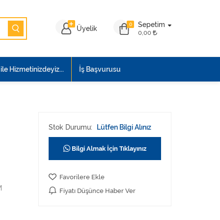
Sepetim
0
Üyelik
0,00
le Hizmetinizdeyiz...
İş Başvurusu
Stok Durumu:
Lütfen Bilgi Alınız
Bilgi Almak İçin Tıklayınız
Favorilere Ekle
M
Fiyatı Düşünce Haber Ver