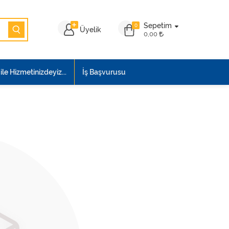
Sepetim
0
Üyelik
0,00
le Hizmetinizdeyiz...
İş Başvurusu