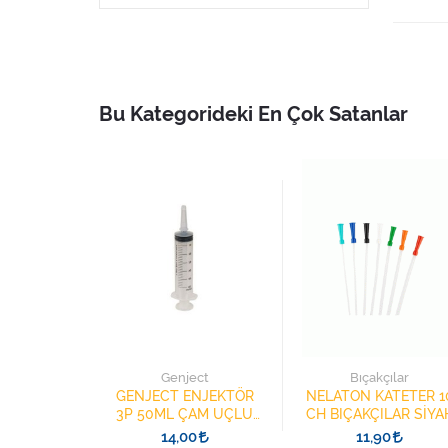
Bu Kategorideki En Çok Satanlar
ch
Genject
Bıçakçılar
8025.V001
GENJECT ENJEKTÖR
NELATON KATETER 1
STOMİ
3P 50ML ÇAM UÇLU
CH BIÇAKÇILAR SİYA
E ISI NEM
BESLENME ŞIRINGASI
9
14,00
11,90