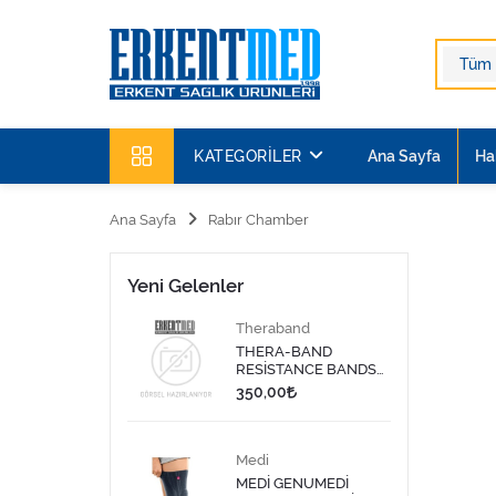
KATEGORILER
Ana Sayfa
Ha
Ana Sayfa
Rabır Chamber
Yeni Gelenler
Theraband
THERA-BAND
RESİSTANCE BANDS
DISPENSER/DİRENÇ
350,00
BANDI LATEKS 1,5
MT-SARI
Medi
MEDİ GENUMEDİ