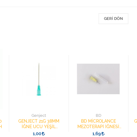
GERI DÖN
Genject
BD
0
GENJECT 21G 38MM
BD MİCROLANCE
G
H
İĞNE UCU YEŞİL
MEZOTERAPİ İĞNESİ
21382501 ŞIRINGA
30G 13MM 304000
1,00
1,69