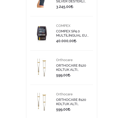
SILVER DESTEKLİ
DİZLİK 613 - 9
3.245,00
COMPEX
COMPEX SP4.0
MULTİLİNGUAL EU
PLUG TENS CİHAZI
40.000,00
Orthocare
ORTHOCARE 8120
KOLTUK ALTI
DEĞNEĞİ MEDİUM 1
599,00
ADET
Orthocare
ORTHOCARE 8120
KOLTUK ALTI
DEĞNEĞİ LARGE 1
599,00
ADET