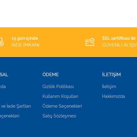
İĞNESİ
SARI 1 ADET
15 gün içinde
SSL sertifikası ile
İADE İMKANI
GÜVENLİ ALIŞV
SAL
ÖDEME
İLETİŞİM
zda
Gizlilik Politikası
İletişim
Kullanım Koşulları
Hakkımızda
 ve İade Şartları
Ödeme Seçenekleri
çenekleri
Satış Sözleşmesi