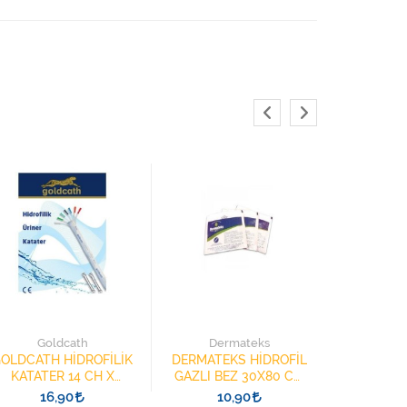
3M 222
KÖPÜK BA
Goldcath
Dermateks
ELEKTR
3
OLDCATH HİDROFİLİK
DERMATEKS HİDROFİL
KATATER 14 CH X
GAZLI BEZ 30X80 CM
40CM YÜZÜKLÜ
(30x40CM) SPANÇ 2
16,90
10,90