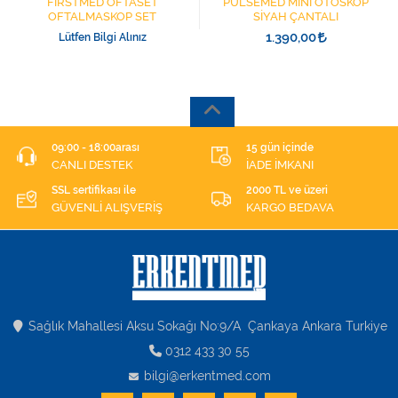
FİRSTMED OFTASET
PULSEMED MİNİ OTOSKOP
OFTALMASKOP SET
SİYAH ÇANTALI
1.390,00
Lütfen Bilgi Alınız
09:00 - 18:00arası
15 gün içinde
CANLI DESTEK
İADE İMKANI
SSL sertifikası ile
2000 TL ve üzeri
GÜVENLİ ALIŞVERİŞ
KARGO BEDAVA
Sağlık Mahallesi Aksu Sokağı No:9/A Çankaya Ankara Turkiye
0312 433 30 55
bilgi@erkentmed.com