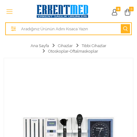
Tüm Kategoriler
0
Alezler
Anatomik Modeller
Ana Sayfa
Cihazlar
Tıbbi Cihazlar
Otoskoplar-Oftalmaskoplar
Anne ve Bebek Sağlığı
Cihazlar
Hasta Bakım Ürünleri
Hasta Bakım Ürünleri
Hastane Mobilyaları
Kişisel Bakım ve Sağlık