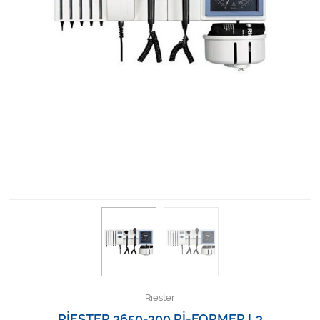
Kişisel Bakım ve Sağlık
Medikal Teksil
Ortopedi Ürünleri
Ortopedi Ürünleri
Sarf Malzemeleri
Sarf Malzemeleri
Sarf Malzemeleri
Sarf Malzemeleri
Tıbbi Tekstil Ürünleri
Riester
RİESTER 3650-300 Rİ-FORMER L3