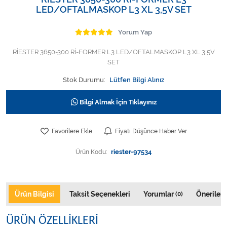
Varis Çorapları
LED/OFTALMASKOP L3 XL 3,5V SET
Tüm Kategorileri Gör
Yorum Yap
RİESTER 3650-300 Rİ-FORMER L3 LED/OFTALMASKOP L3 XL 3,5V
SET
Stok Durumu:
Lütfen Bilgi Alınız
Bilgi Almak İçin Tıklayınız
Favorilere Ekle
Fiyatı Düşünce Haber Ver
Ürün Kodu:
riester-97534
Ürün Bilgisi
Taksit Seçenekleri
Yorumlar
Önerileri
(0)
ÜRÜN ÖZELLİKLERİ