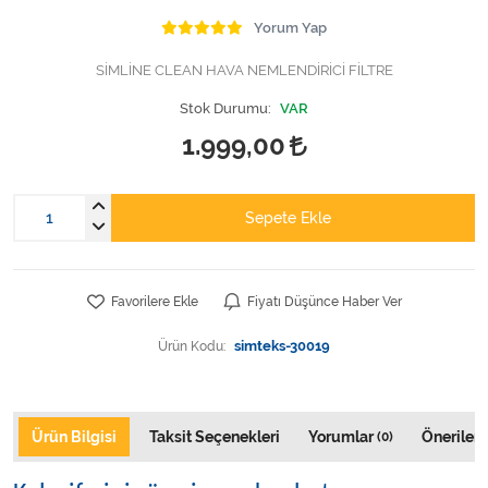
Varis Çorapları
Yorum Yap
Tüm Kategorileri Gör
SİMLİNE CLEAN HAVA NEMLENDİRİCİ FİLTRE
Stok Durumu:
VAR
1.999,00
Sepete Ekle
Favorilere Ekle
Fiyatı Düşünce Haber Ver
Ürün Kodu:
simteks-30019
Ürün Bilgisi
Taksit Seçenekleri
Yorumlar
Önerileri
(0)