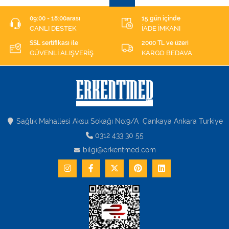
09:00 - 18:00arası
15 gün içinde
CANLI DESTEK
İADE İMKANI
SSL sertifikası ile
2000 TL ve üzeri
GÜVENLİ ALIŞVERİŞ
KARGO BEDAVA
Sağlık Mahallesi Aksu Sokağı No:9/A Çankaya Ankara Turkiye
0312 433 30 55
bilgi@erkentmed.com