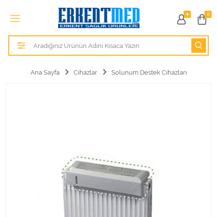
Tüm Kategoriler
0
Alezler
Anatomik Modeller
Ana Sayfa
Cihazlar
Solunum Destek Cihazları
Anne ve Bebek Sağlığı
Cihazlar
Hasta Bakım Ürünleri
Hasta Bakım Ürünleri
Hastane Mobilyaları
Kişisel Bakım ve Sağlık