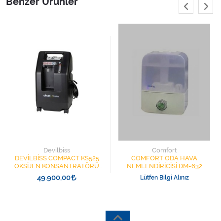
Benzer Ürünler
Devilbiss
Comfort
DEVİLBİSS COMPACT KS525
COMFORT ODA HAVA
OKSİJEN KONSANTRATÖRÜ
NEMLENDİRİCİSİ DM-632
DEVILBISS
49.900,00
Lütfen Bilgi Alınız